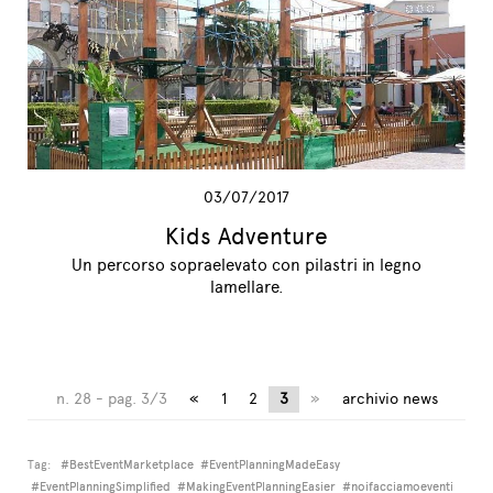
03/07/2017
Kids Adventure
Un percorso sopraelevato con pilastri in legno
lamellare.
n. 28 - pag. 3/3
«
1
2
3
»
archivio news
Tag:
#BestEventMarketplace
#EventPlanningMadeEasy
#EventPlanningSimplified
#MakingEventPlanningEasier
#noifacciamoeventi