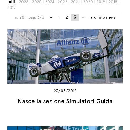
tutti
|
2026
|
2025
|
2024
|
2022
|
2021
|
2020
|
2019
|
2018
|
2017
L'ESPERTO RISPONDE
n. 28 - pag. 3/3
«
1
2
3
»
archivio news
23/05/2018
Nasce la sezione Simulatori Guida