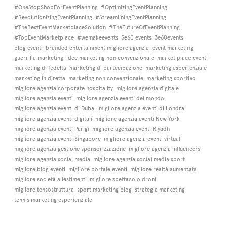
#OneStopShopForEventPlanning
#OptimizingEventPlanning
#RevolutionizingEventPlanning
#StreamliningEventPlanning
#TheBestEventMarketplaceSolution
#TheFutureOfEventPlanning
#TopEventMarketplace
#wemakeevents
3e60 events
3e60events
blog eventi
branded entertainment migliore agenzia
event marketing
guerrilla marketing
idee marketing non convenzionale
market place eventi
marketing di fedeltà
marketing di partecipazione
marketing esperienziale
marketing in diretta
marketing non convenzionale
marketing sportivo
migliore agenzia corporate hospitality
migliore agenzia digitale
migliore agenzia eventi
migliore agenzia eventi del mondo
migliore agenzia eventi di Dubai
migliore agenzia eventi di Londra
migliore agenzia eventi digitali
migliore agenzia eventi New York
migliore agenzia eventi Parigi
migliore agenzia eventi Riyadh
migliore agenzia eventi Singapore
migliore agenzia eventi virtuali
migliore agenzia gestione sponsorizzazione
migliore agenzia influencers
migliore agenzia social media
migliore agenzia social media sport
migliore blog eventi
migliore portale eventi
migliore realtà aumentata
migliore società allestimenti
migliore spettacolo droni
migliore tensostruttura
sport marketing blog
strategia marketing
tennis marketing esperienziale