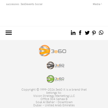
successivo:
3e60events Social
Media
3e60.COM
3e60EVENTS
3e60SPORT
IL GRUPPO
TAG DIRECTORY
TOP RICERCHE
Copyright © 1999-2026 3e60 it is a brand that
SITE MAP
belongs to:
Vision Strategy Marketing LLC
Office 304 Sahaa B
Souk Al Bahar - Downtown
Dubai – United Arab Emirates