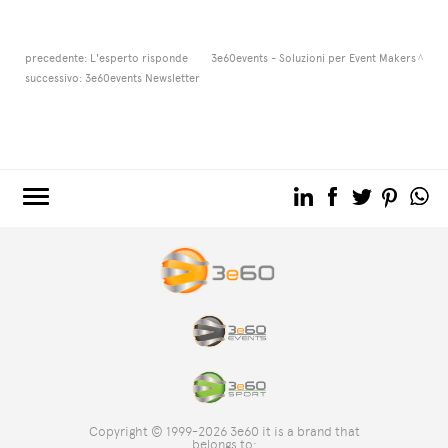
L'ESPERTO RISPONDE
precedente:
L'esperto risponde
3e60events - Soluzioni per Event Makers
successivo:
3e60events Newsletter
3e60.COM
3e60EVENTS
3e60SPORT
IL GRUPPO
TAG DIRECTORY
TOP RICERCHE
Copyright © 1999-2026 3e60 it is a brand that
SITE MAP
belongs to: