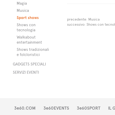
Magia
Musica
Sport shows
precedente:
Musica
successivo:
Shows con tecnol
Shows con
tecnologia
Walkabout
entertainment
Shows tradizionali
e folcloristici
GADGETS SPECIALI
SERVIZI EVENTI
i
3e60.COM
3e60EVENTS
3e60SPORT
IL
i