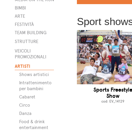
BIMBI
ARTE
Sport show
FESTIVITÀ
TEAM BUILDING
STRUTTURE
bili
VEICOLI
PROMOZIONALI
ner
ARTISTI
rge
Shows artistici
to
Intrattenimento
per bambini
Sports Freestyl
Show
Cabaret
cod: EV_14129
Circo
Danza
Food & drink
entertainment