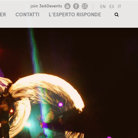
join 3e60events
EN
ES
IT
ER
CONTATTI
L'ESPERTO RISPONDE