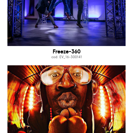
Freeze-360
cod: EV_16-300141