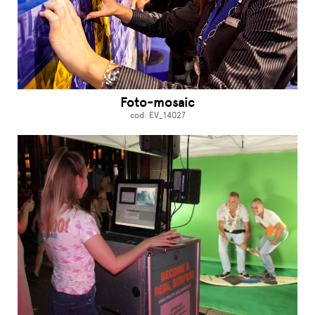
Foto-mosaic
cod: EV_14027