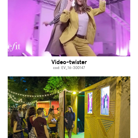
Video-twister
cod: EV_16-300147