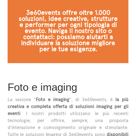
L'ESPERTO RISPONDE
3e60events offre oltre 1.000
soluzioni, idee creative, strutture
e performer per ogni tipologia di
evento. Naviga il nostro sito o
contattaci: possiamo aiutarti a
individuare la soluzione migliore
per le tue esigenze.
Foto e imaging
La sezione "
Foto e imaging
", di 3e60events, è
la più
creativa e completa offerta di soluzioni imaging per gli
eventi
. I nostri prodotti utilizzano le più recenti
tecnologie, per offrire, sempre, una proposta
d'interazione e coinvolgimento originale e stimolante.
Tutte le soluzioni Imaging di 3e60events sono
disponibili