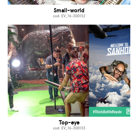
Small-world
cod: EV_16-300132
Top-eye
cod: EV_16-300133