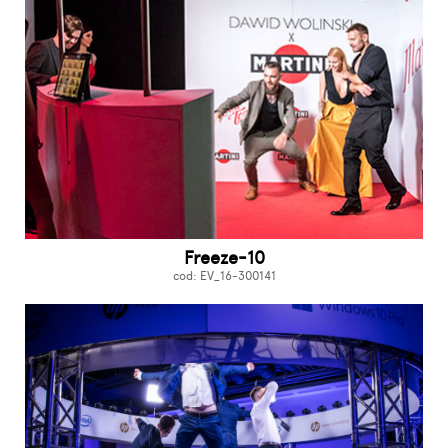
Freeze-10
cod: EV_16-300141