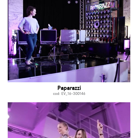
Paparazzi
cod: EV_16-300146