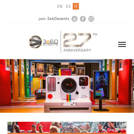
EN
ES
IT
join 3e60events
HOME
AZIENDA
SOLUZIONI
MEDIA
NEWSLETTER
CONTATTI