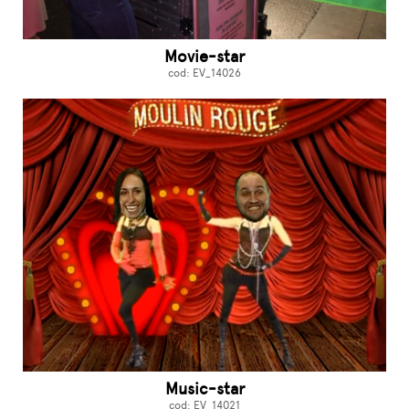
Movie-star
cod: EV_14026
Music-star
cod: EV_14021