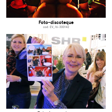
Foto-discoteque
cod: EV_16-300142