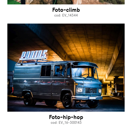
Foto-climb
cod: EV_14344
Foto-hip-hop
cod: EV_16-300143