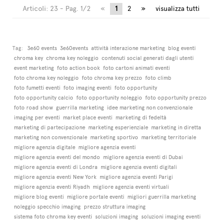
Articoli: 23 - Pag. 1/2
«
1
2
»
visualizza tutti
Tag:
3e60 events
3e60events
attività interazione marketing
blog eventi
chroma key
chroma key noleggio
contenuti social generati dagli utenti
event marketing
foto action book
foto cartoni animati eventi
foto chroma key noleggio
foto chroma key prezzo
foto climb
foto fumetti eventi
foto imaging eventi
foto opportunity
foto opportunity calcio
foto opportunity noleggio
foto opportunity prezzo
foto road show
guerrilla marketing
idee marketing non convenzionale
imaging per eventi
market place eventi
marketing di fedeltà
marketing di partecipazione
marketing esperienziale
marketing in diretta
marketing non convenzionale
marketing sportivo
marketing territoriale
migliore agenzia digitale
migliore agenzia eventi
migliore agenzia eventi del mondo
migliore agenzia eventi di Dubai
migliore agenzia eventi di Londra
migliore agenzia eventi digitali
migliore agenzia eventi New York
migliore agenzia eventi Parigi
migliore agenzia eventi Riyadh
migliore agenzia eventi virtuali
migliore blog eventi
migliore portale eventi
migliori guerrilla marketing
noleggio specchio imaging
prezzo struttura imaging
sistema foto chroma key eventi
soluzioni imaging
soluzioni imaging eventi