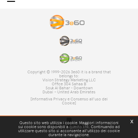
3e60.COM
3e60EVENTS
3e60SPORT
IL GRUPPO
TAG DIRECTORY
TOP RICERCHE
Copyright © 1999-2026 3e60 it is a brand that
SITE MAP
belongs to:
Vision Strategy Marketing LLC
Office 304 Sahaa B
Souk Al Bahar - Downtown
Dubai – United Arab Emirates
[Informativa Privacy e Consenso all'uso dei
Cookie]
x
Questo sito web utilizza i cookie. Maggiori informazioni
sui cookie sono disponibili a
questo link
. Continuando ad
utilizzare questo sito si acconsente all'utilizzo dei cookie
durante la navigazione.