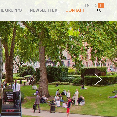
EN
ES
IT
IL GRUPPO
NEWSLETTER
CONTATTI
›