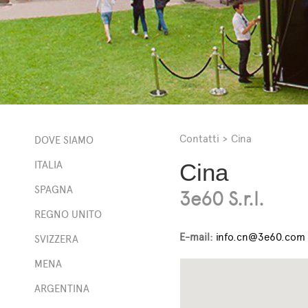
Contatti
>
Cina
DOVE SIAMO
ITALIA
Cina
SPAGNA
3e60 S.r.l.
REGNO UNITO
E-mail:
info.cn@3e60.com
SVIZZERA
MENA
ARGENTINA