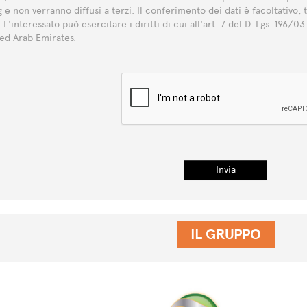
 e non verranno diffusi a terzi. Il conferimento dei dati è facoltativo, 
i. L'interessato può esercitare i diritti di cui all'art. 7 del D. Lgs. 196/0
ed Arab Emirates.
IL GRUPPO