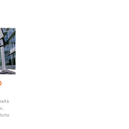
O
ealtà
ni,
forte