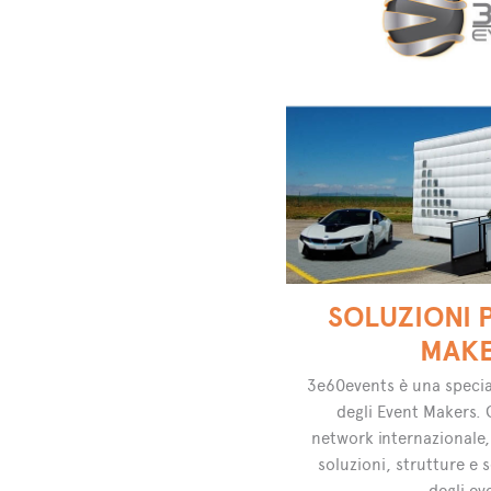
SOLUZIONI 
MAK
3e60events è una specia
degli Event Makers. 
network internazionale,
soluzioni, strutture e 
degli ev