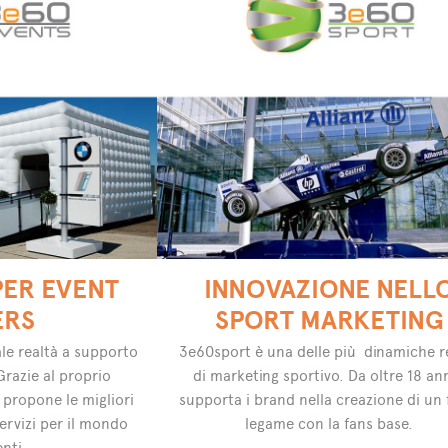
PER EVENT
INNOVAZIONE NELL
ERS
SPORT MARKETING
le realtà a supporto
3e60sport è una delle più dinamiche r
Grazie al proprio
di marketing sportivo. Da oltre 18 an
 propone le migliori
supporta i brand nella creazione di un 
servizi per il mondo
legame con la fans base.
enti.