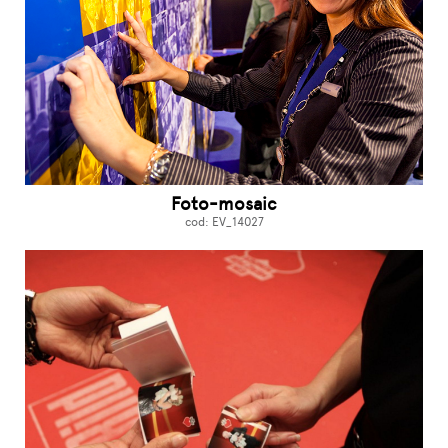
Foto-mosaic
cod: EV_14027