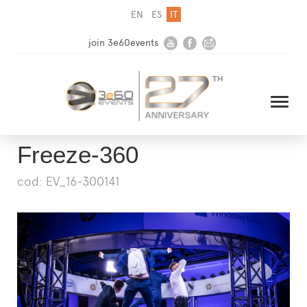
EN
ES
IT
join 3e60events
Freeze-360
cod: EV_16-300141
HOME
AZIENDA
SOLUZIONI
MEDIA
NEWSLETTER
CONTATTI