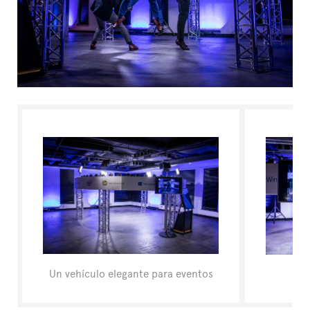
L'ESPERTO RISPONDE
Un vehículo elegante para eventos
Pro