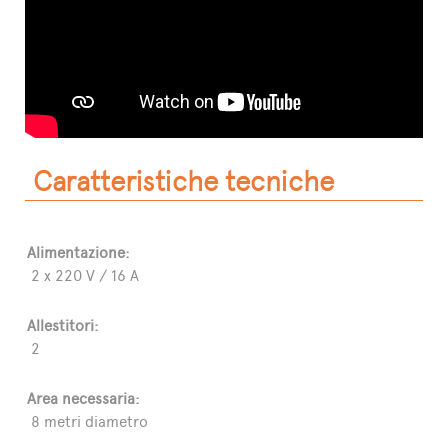
Caratteristiche tecniche
Alimentazione:
2 x 220 V / 16 A
Allestitori:
2
Area necessaria:
8 metri diametro