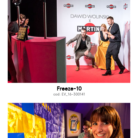
Freeze-10
cod: EV_16-300141