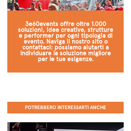
3e60events offre oltre 1.000
soluzioni, idee creative, strutture
e performer per ogni tipologia di
evento. Naviga il nostro sito o
contattaci: possiamo aiutarti a
individuare la soluzione migliore
per le tue esigenze.
POTREBBERO INTERESSARTI ANCHE