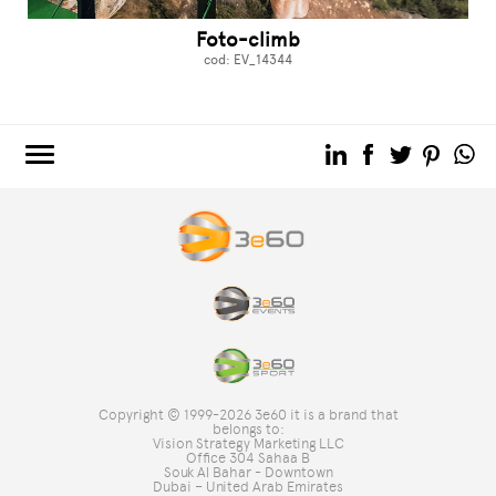
Foto-climb
cod: EV_14344
3e60.COM
3e60EVENTS
3e60SPORT
IL GRUPPO
TAG DIRECTORY
TOP RICERCHE
Copyright © 1999-2026 3e60 it is a brand that
SITE MAP
belongs to:
Vision Strategy Marketing LLC
Office 304 Sahaa B
Souk Al Bahar - Downtown
Dubai – United Arab Emirates