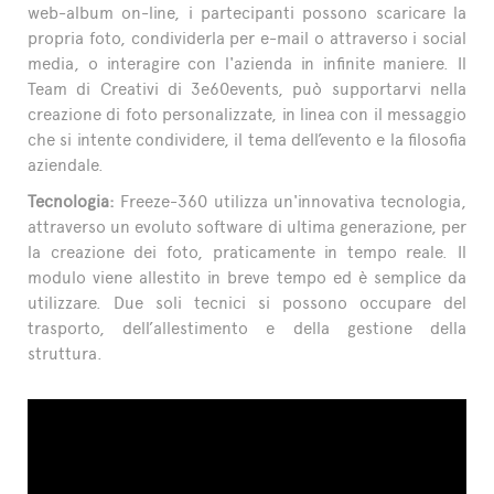
web-album on-line, i partecipanti possono scaricare la
propria foto, condividerla per e-mail o attraverso i social
media, o interagire con l'azienda in infinite maniere. Il
Team di Creativi di 3e60events, può supportarvi nella
creazione di foto personalizzate, in linea con il messaggio
che si intente condividere, il tema dell’evento e la filosofia
aziendale.
Tecnologia:
Freeze-360 utilizza un'innovativa tecnologia,
attraverso un evoluto software di ultima generazione, per
la creazione dei foto, praticamente in tempo reale. Il
modulo viene allestito in breve tempo ed è semplice da
utilizzare. Due soli tecnici si possono occupare del
trasporto, dell’allestimento e della gestione della
struttura.