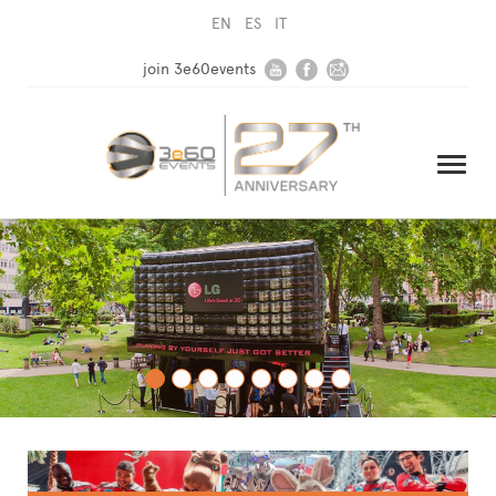
EN
ES
IT
join 3e60events
HOME
AZIENDA
SOLUZIONI
MEDIA
NEWSLETTER
CONTATTI