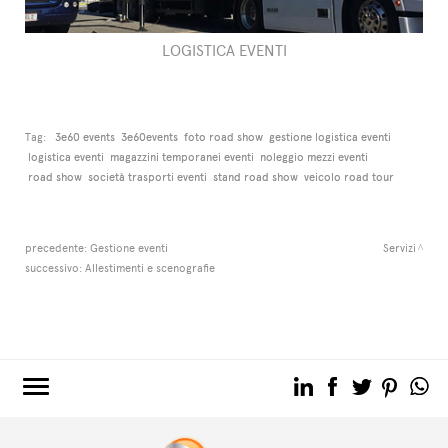
LOGISTICA EVENTI
Tag:
3e60 events
3e60events
foto road show
gestione logistica eventi
logistica eventi
magazzini temporanei eventi
noleggio mezzi eventi
road show
società trasporti eventi
stand road show
veicolo road tour
precedente:
Gestione eventi
Servizi
successivo:
Allestimenti e scenografie
3e60.COM