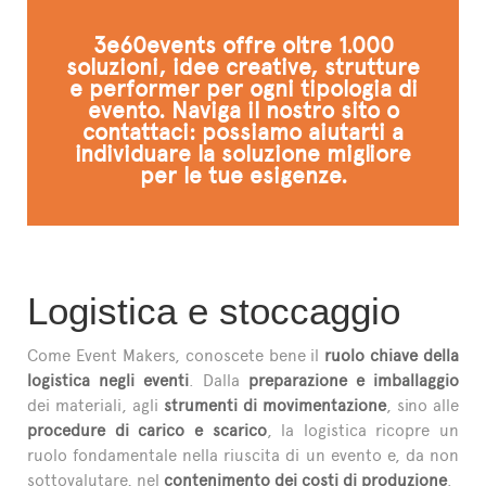
L'ESPERTO RISPONDE
3e60events offre oltre 1.000
soluzioni, idee creative, strutture
e performer per ogni tipologia di
evento. Naviga il nostro sito o
contattaci: possiamo aiutarti a
individuare la soluzione migliore
per le tue esigenze.
Logistica e stoccaggio
Come Event Makers, conoscete bene il
ruolo chiave della
logistica negli eventi
. Dalla
preparazione e imballaggio
dei materiali, agli
strumenti di movimentazione
, sino alle
procedure di carico e scarico
, la logistica ricopre un
ruolo fondamentale nella riuscita di un evento e, da non
sottovalutare, nel
contenimento dei costi di produzione
.