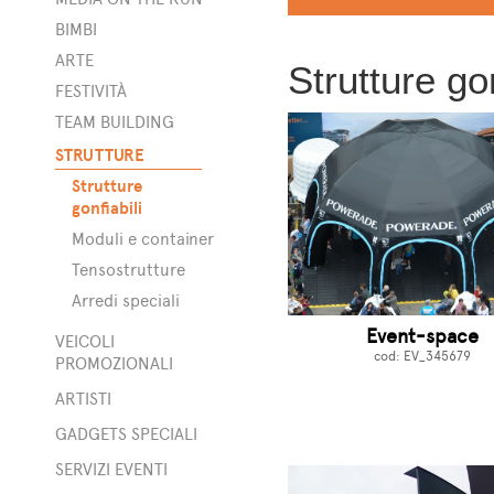
BIMBI
ARTE
Strutture gon
FESTIVITÀ
TEAM BUILDING
STRUTTURE
Strutture
gonfiabili
Moduli e container
Tensostrutture
Arredi speciali
Event-space
VEICOLI
cod: EV_345679
PROMOZIONALI
ARTISTI
rge
GADGETS SPECIALI
to
o
SERVIZI EVENTI