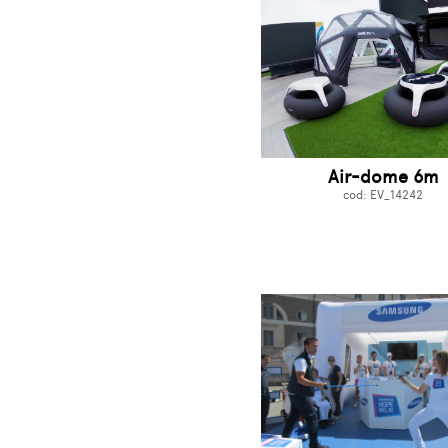
i
i
Air-dome 6m
cod: EV_14242
ali