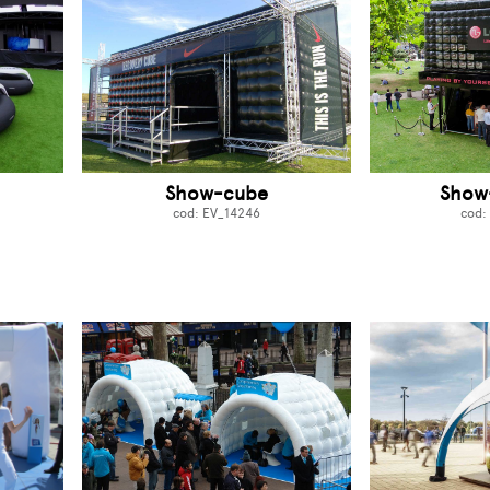
Show-cube
Show
cod: EV_14246
cod: