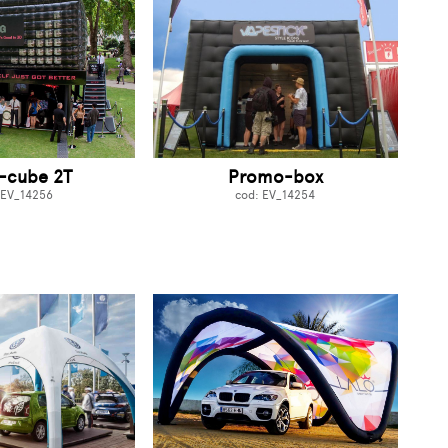
-cube 2T
Promo-box
 EV_14256
cod: EV_14254