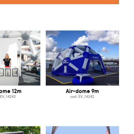
dome 12m
Air-dome 9m
 EV_14242
cod: EV_14242