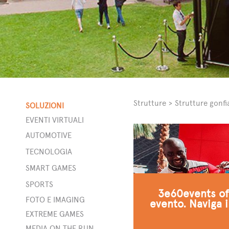
Strutture
>
Strutture gonfia
SOLUZIONI
EVENTI VIRTUALI
AUTOMOTIVE
a
TECNOLOGIA
SMART GAMES
SPORTS
3e60events off
t
FOTO E IMAGING
evento. Naviga i
ta
EXTREME GAMES
MEDIA ON THE RUN