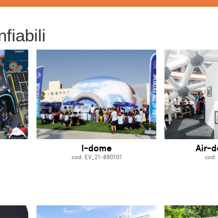
fiabili
I-dome
Air-
cod: EV_21-880101
cod: