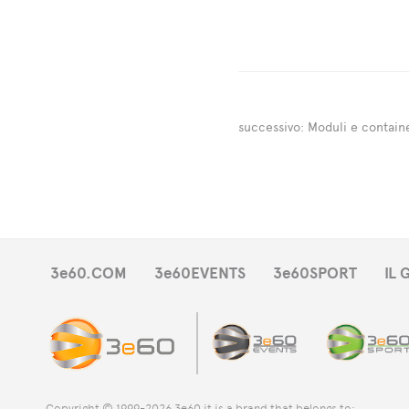
successivo:
Moduli e contain
3e60.COM
3e60EVENTS
3e60SPORT
IL
Copyright © 1999-2026 3e60 it is a brand that belongs to: