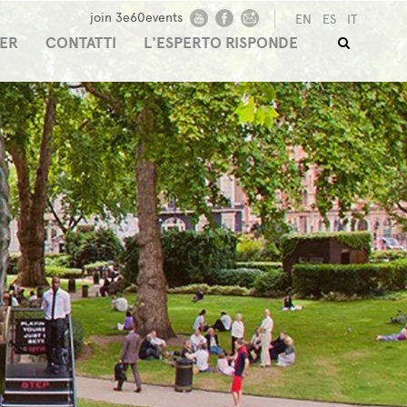
join 3e60events
EN
ES
IT
ER
CONTATTI
L'ESPERTO RISPONDE