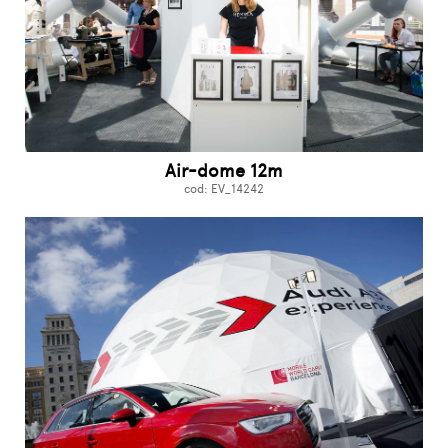
Air-dome 12m
cod: EV_14242