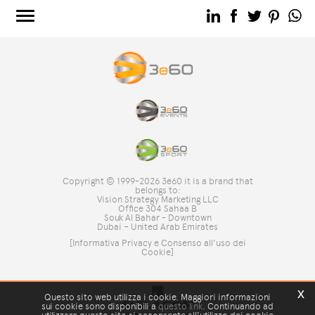
3e60.COM
3e60EVENTS
3e60SPORT
IL GRUPPO
TAG DIRECTORY
TOP RICERCHE
Copyright © 1999-2026 3e60 it is a brand that
SITE MAP
belongs to:
Vision Strategy Marketing LLC
Office 304 Sahaa B
Souk Al Bahar - Downtown
Dubai – United Arab Emirates
[Informativa Privacy e Consenso all'uso dei
Cookie]
x
Questo sito web utilizza i cookie. Maggiori informazioni
sui cookie sono disponibili a
questo link
. Continuando ad