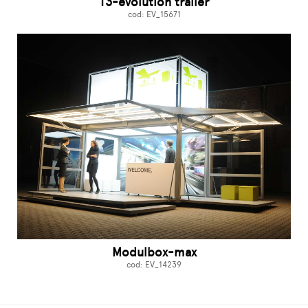
T3-evolution trailer
cod: EV_15671
Modulbox-max
cod: EV_14239