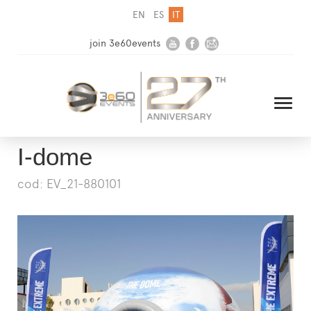
EN
ES
IT
join 3e60events
I-dome
cod: EV_21-880101
HOME
AZIENDA
SOLUZIONI
MEDIA
NEWSLETTER
CONTATTI