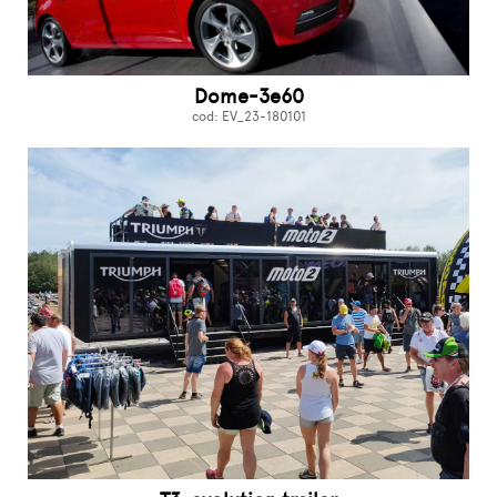
Dome-3e60
cod: EV_23-180101