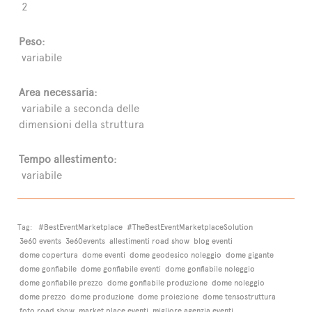
2
Peso:
variabile
Area necessaria:
variabile a seconda delle
dimensioni della struttura
Tempo allestimento:
variabile
Tag:
#BestEventMarketplace
#TheBestEventMarketplaceSolution
3e60 events
3e60events
allestimenti road show
blog eventi
dome copertura
dome eventi
dome geodesico noleggio
dome gigante
dome gonfiabile
dome gonfiabile eventi
dome gonfiabile noleggio
dome gonfiabile prezzo
dome gonfiabile produzione
dome noleggio
dome prezzo
dome produzione
dome proiezione
dome tensostruttura
foto road show
market place eventi
migliore agenzia eventi