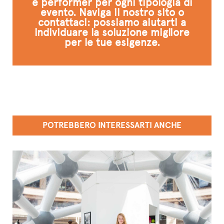
e performer per ogni tipologia di
evento. Naviga il nostro sito o
contattaci: possiamo aiutarti a
individuare la soluzione migliore
per le tue esigenze.
POTREBBERO INTERESSARTI ANCHE