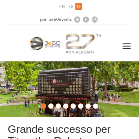
EN
ES
IT
join 3e60events
HOME
AZIENDA
SOLUZIONI
MEDIA
Grande successo per
NEWSLETTER
CONTATTI