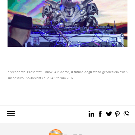
precedente:
Presentati i nuovi Air-dome, il futuro degli stand geodesici
News
successivo:
3e60events allo IAB forum 2017
3e60.COM