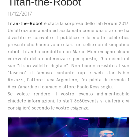
Titan-the-Robot
L'ESPERTO RISPONDE
11/12/2017
Titan-the-Robot
è stata la sorpresa dello Iab Forum 2017.
Un'attrazione amata ed acclamata come una star che ha
divertito e coinvolto il pubblico e le molte celebrities
presenti che hanno voluto farsi un selfie con il simpatico
robot. Titan ha condotto con Marco Montemagno alcuni
interventi della conferenza e, per questo, l'ha definito il
suo "il suo valletto digitale". Non hanno resistito al suo
"fascino" il famoso cantante rap e web star Fabio
Rovazzi, l'attore Luca Argentero, l'ex pilota di formula 1
Alex Zanardi e il comico e attore Paolo Kessisoglu.
Se volete rendere il vostro evento indimenticabile
chiedete informazioni, lo staff 3e60events vi aiuterà e vi
consiglierà secondo le vostre esigenze.