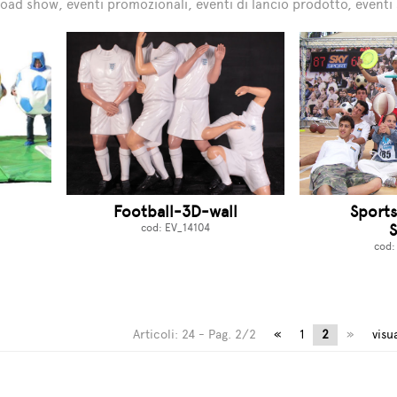
 road show, eventi promozionali, eventi di lancio prodotto, eventi s
Football-3D-wall
Sports
cod: EV_14104
cod:
Articoli: 24 - Pag. 2/2
«
1
2
»
visua