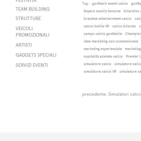
FESTIVITÀ
Tag:
gonfiabili eventi calcio
gonfia
TEAM BUILDING
Bayern munich fanzone
biliardino 
STRUTTURE
branded entertainment calcio
cal
calcio balilla VR
calcio biliardo
c
bili
VEICOLI
campo calcio gonfiabile
Champion
PROMOZIONALI
ner
idee marketing non convenzionale
ARTISTI
marketing esperienziale
marketing
rge
GADGETS SPECIALI
ospitalità aziende calcio
Premier 
to
o
simulatore calcio
simulatore calci
SERVIZI EVENTI
simulatore calcio VR
simulatore ca
i
precedente:
Simulatori calci
i