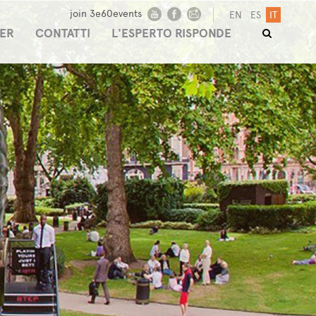
join 3e60events
EN
ES
IT
ER
CONTATTI
L'ESPERTO RISPONDE