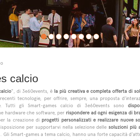
io
s calcio
alcio
", di 3e60events, è
la più creativa e completa offerta di so
 recenti tecnologie, per offrire, sempre, una proposta d'intera
ile. Tutti gli Smart-games calcio di 3e60events sono
dispo
e hardware che software, per
rispondere ad ogni esigenza di bra
er la creazione di
progetti personalizzati e realizzare nuove so
isposizione per supportarvi nella selezione delle
soluzioni più 
 Gli Smart-games a tema calcio, hanno una forte capacità d'attrat