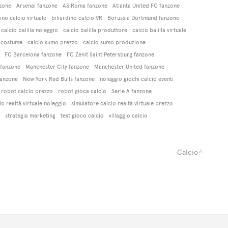
zone
Arsenal fanzone
AS Roma fanzone
Atlanta United FC fanzone
ino calcio virtuale
biliardino calcio VR
Borussia Dortmund fanzone
calcio balilla noleggio
calcio balilla produttore
calcio balilla virtuale
 costume
calcio sumo prezzo
calcio sumo produzione
FC Barcelona fanzone
FC Zenit Saint Petersburg fanzone
 fanzone
Manchester City fanzone
Manchester United fanzone
anzone
New York Red Bulls fanzone
noleggio giochi calcio eventi
robot calcio prezzo
robot gioca calcio
Serie A fanzone
io realtà virtuale noleggio
simulatore calcio realtà virtuale prezzo
strategia marketing
test gioco calcio
villaggio calcio
Calcio