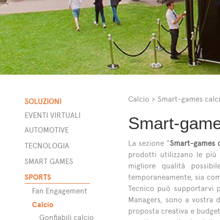
Calcio
>
Smart-games calc
SOLUZIONI
EVENTI VIRTUALI
Smart-game
AUTOMOTIVE
La sezione "
Smart-games c
a
TECNOLOGIA
prodotti utilizzano le più
SMART GAMES
migliore qualità possib
SPORTS
temporaneamente, sia com
Tecnico può supportarvi p
Fan Engagement
ta
Managers, sono a vostra d
Calcio
proposta creativa e budget.
Gonfiabili calcio