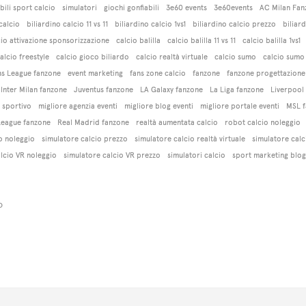
bili sport calcio
simulatori
giochi gonfiabili
3e60 events
3e60events
AC Milan Fan
calcio
biliardino calcio 11 vs 11
biliardino calcio 1vs1
biliardino calcio prezzo
biliard
cio attivazione sponsorizzazione
calcio balilla
calcio balilla 11 vs 11
calcio balilla 1vs1
alcio freestyle
calcio gioco biliardo
calcio realtà virtuale
calcio sumo
calcio sumo
s League fanzone
event marketing
fans zone calcio
fanzone
fanzone progettazione
Inter Milan fanzone
Juventus fanzone
LA Galaxy fanzone
La Liga fanzone
Liverpool
 sportivo
migliore agenzia eventi
migliore blog eventi
migliore portale eventi
MSL f
League fanzone
Real Madrid fanzone
realtà aumentata calcio
robot calcio noleggio
o noleggio
simulatore calcio prezzo
simulatore calcio realtà virtuale
simulatore calc
lcio VR noleggio
simulatore calcio VR prezzo
simulatori calcio
sport marketing blog
o