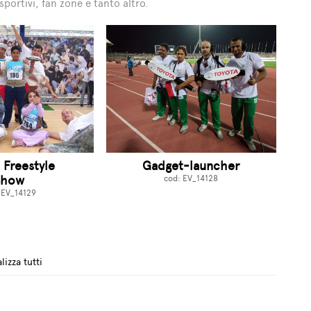
portivi, fan zone e tanto altro.
 Freestyle
Gadget-launcher
Show
cod: EV_14128
 EV_14129
lizza tutti