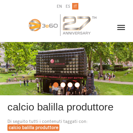
EN
ES
IT
IL GRUPPO
NEWSLETTER
CONTATTI
calcio balilla produttore
Di seguito tutti i contenuti taggati con:
calcio balilla produttore