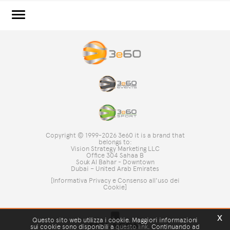
3e60.COM
3e60EVENTS
3e60SPORT
IL GRUPPO
TAG DIRECTORY
TOP RICERCHE
Copyright © 1999-2026 3e60 it is a brand that
SITE MAP
belongs to:
Vision Strategy Marketing LLC
Office 304 Sahaa B
Souk Al Bahar - Downtown
Dubai – United Arab Emirates
[Informativa Privacy e Consenso all'uso dei
Cookie]
x
Questo sito web utilizza i cookie. Maggiori informazioni
sui cookie sono disponibili a
questo link
. Continuando ad