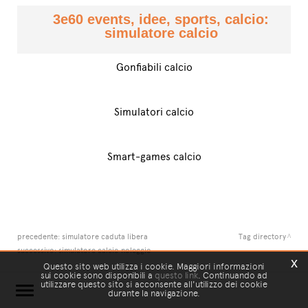
3e60 events, idee, sports, calcio:
simulatore calcio
Gonfiabili calcio
Simulatori calcio
Smart-games calcio
precedente:
simulatore caduta libera
Tag directory
successivo:
simulatore calcio noleggio
x
Questo sito web utilizza i cookie. Maggiori informazioni
sui cookie sono disponibili a
questo link
. Continuando ad
utilizzare questo sito si acconsente all'utilizzo dei cookie
durante la navigazione.