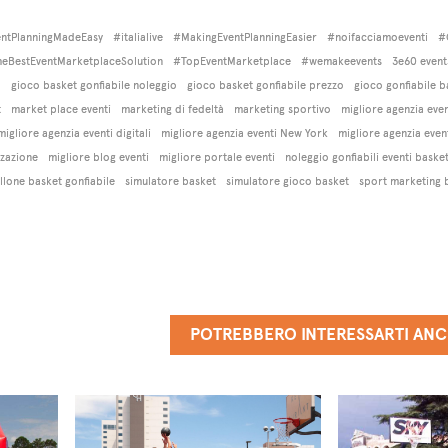
ntPlanningMadeEasy
#italialive
#MakingEventPlanningEasier
#noifacciamoeventi
#
eBestEventMarketplaceSolution
#TopEventMarketplace
#wemakeevents
3e60 event
l
gioco basket gonfiabile noleggio
gioco basket gonfiabile prezzo
gioco gonfiabile 
t
market place eventi
marketing di fedeltà
marketing sportivo
migliore agenzia even
migliore agenzia eventi digitali
migliore agenzia eventi New York
migliore agenzia event
zzazione
migliore blog eventi
migliore portale eventi
noleggio gonfiabili eventi baske
llone basket gonfiabile
simulatore basket
simulatore gioco basket
sport marketing 
POTREBBERO INTERESSARTI AN