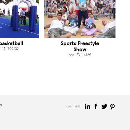
asketball
Sports Freestyle
Show
V_15-400102
cod: EV_14129
P
condividi