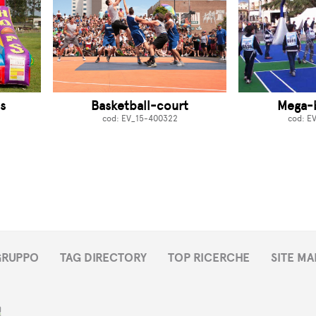
s
Basketball-court
Mega-b
cod: EV_15-400322
cod: E
 GRUPPO
TAG DIRECTORY
TOP RICERCHE
SITE MA