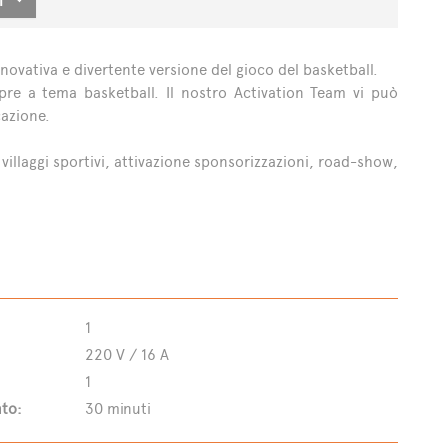
nnovativa e divertente versione del gioco del basketball.
re a tema basketball. Il nostro Activation Team vi può
cazione.
villaggi sportivi, attivazione sponsorizzazioni, road-show,
1
220 V / 16 A
1
to:
30 minuti