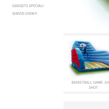
rge
GADGETS SPECIALI
to
o
SERVIZI EVENTI
i
i
BASKETBALL GAME JU
SHOT
ali