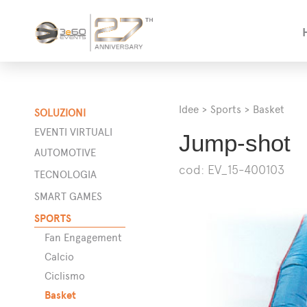
Idee
>
Sports
>
Basket
SOLUZIONI
EVENTI VIRTUALI
Jump-shot
AUTOMOTIVE
cod: EV_15-400103
a
TECNOLOGIA
SMART GAMES
SPORTS
Fan Engagement
ta
Calcio
alcio
Ciclismo
calcio
Basket