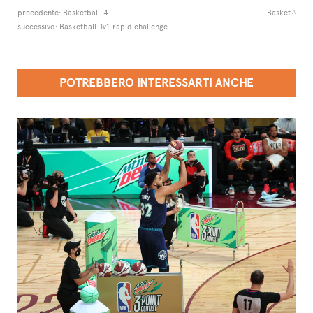
precedente:
Basketball-4
Basket
successivo:
Basketball-1v1-rapid challenge
POTREBBERO INTERESSARTI ANCHE