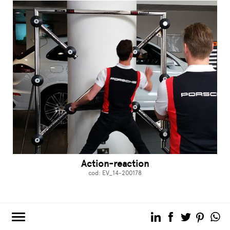
Action-reaction
cod: EV_14-200178