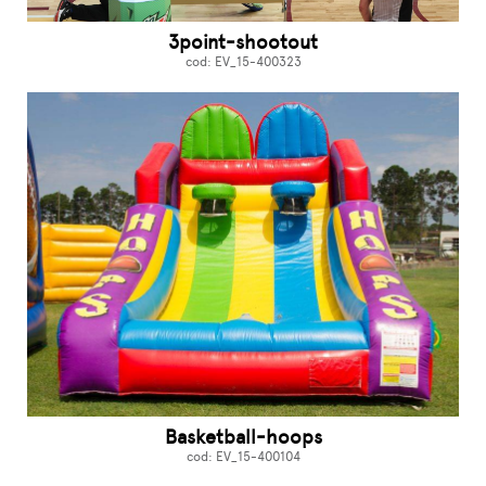
3point-shootout
cod: EV_15-400323
Basketball-hoops
cod: EV_15-400104