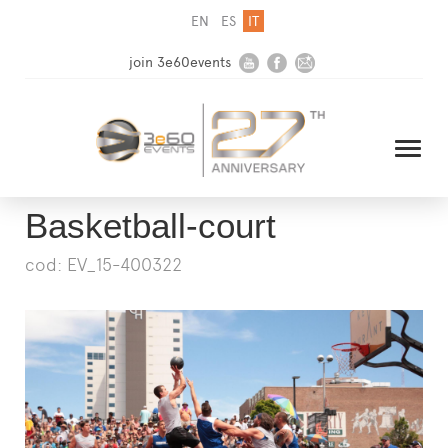
EN
ES
IT
join 3e60events
Basketball-court
cod: EV_15-400322
HOME
AZIENDA
SOLUZIONI
MEDIA
NEWSLETTER
CONTATTI