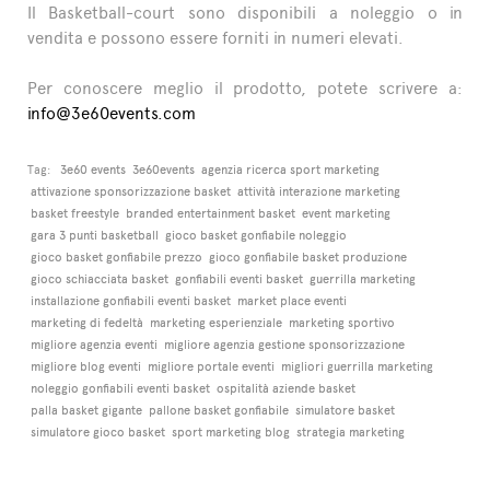
Il Basketball-court sono disponibili a noleggio o in
vendita e possono essere forniti in numeri elevati.
Per conoscere meglio il prodotto, potete scrivere a:
info@3e60events.com
Tag:
3e60 events
3e60events
agenzia ricerca sport marketing
attivazione sponsorizzazione basket
attività interazione marketing
basket freestyle
branded entertainment basket
event marketing
gara 3 punti basketball
gioco basket gonfiabile noleggio
gioco basket gonfiabile prezzo
gioco gonfiabile basket produzione
gioco schiacciata basket
gonfiabili eventi basket
guerrilla marketing
installazione gonfiabili eventi basket
market place eventi
marketing di fedeltà
marketing esperienziale
marketing sportivo
migliore agenzia eventi
migliore agenzia gestione sponsorizzazione
migliore blog eventi
migliore portale eventi
migliori guerrilla marketing
noleggio gonfiabili eventi basket
ospitalità aziende basket
palla basket gigante
pallone basket gonfiabile
simulatore basket
simulatore gioco basket
sport marketing blog
strategia marketing