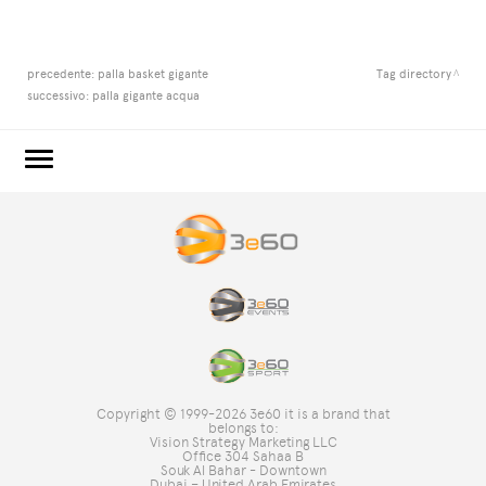
precedente:
palla basket gigante
Tag directory
successivo:
palla gigante acqua
3e60.COM
3e60EVENTS
3e60SPORT
IL GRUPPO
TAG DIRECTORY
TOP RICERCHE
Copyright © 1999-2026 3e60 it is a brand that
SITE MAP
belongs to:
Vision Strategy Marketing LLC
Office 304 Sahaa B
Souk Al Bahar - Downtown
Dubai – United Arab Emirates