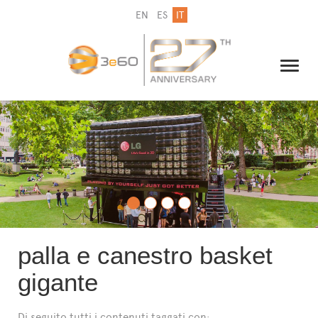
EN
ES
IT
IL GRUPPO
NEWSLETTER
CONTATTI
palla e canestro basket
gigante
Di seguito tutti i contenuti taggati con: