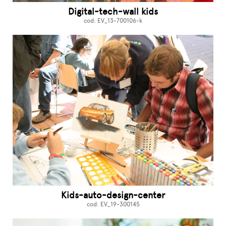
Digital-tech-wall kids
cod: EV_13-700106-k
Kids-auto-design-center
cod: EV_19-300145