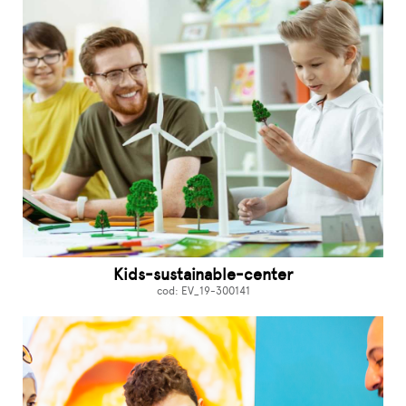
Kids-sustainable-center
cod: EV_19-300141