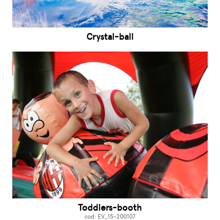
Crystal-ball
Toddlers-booth
cod: EV_15-200107