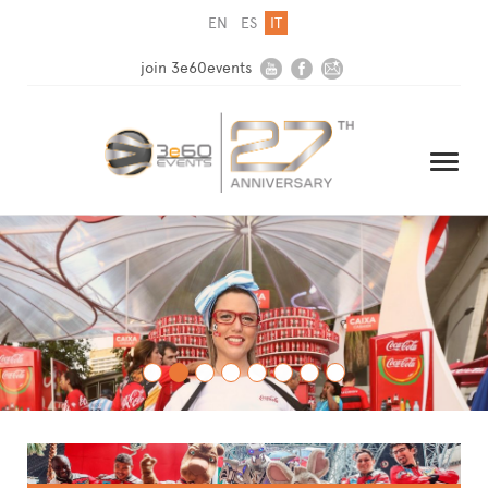
EN
ES
IT
join 3e60events
HOME
AZIENDA
SOLUZIONI
MEDIA
NEWSLETTER
CONTATTI