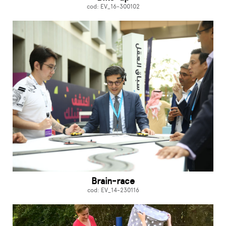
cod: EV_16-300102
Brain-race
cod: EV_14-230116