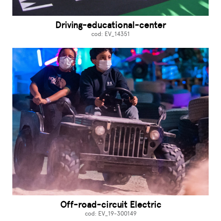
Driving-educational-center
cod: EV_14351
Off-road-circuit Electric
cod: EV_19-300149