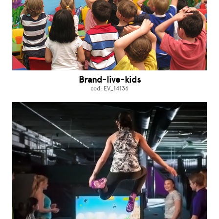
Brand-live-kids
cod: EV_14136