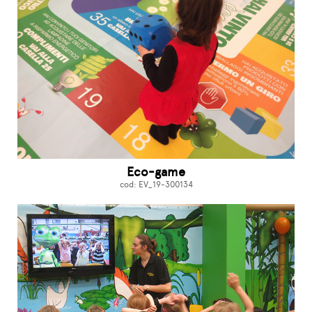
Eco-game
cod: EV_19-300134