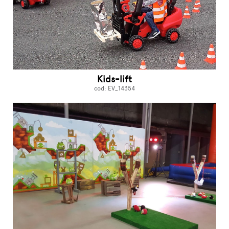
Kids-lift
cod: EV_14354