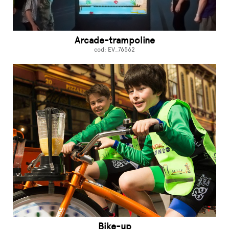
Arcade-trampoline
cod: EV_76562
Bike-up