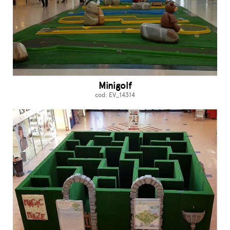
Minigolf
cod: EV_14314