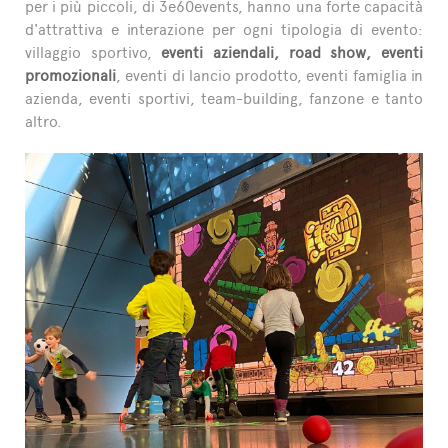
per i più piccoli, di 3e60events, hanno una forte capacità
d'attrattiva e interazione per ogni tipologia di evento:
villaggio sportivo,
eventi aziendali, road show, eventi
promozionali
, eventi di lancio prodotto, eventi famiglia in
azienda, eventi sportivi, team-building, fanzone e tanto
altro.