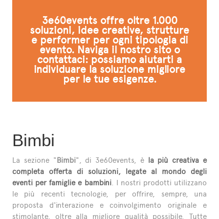
L'ESPERTO RISPONDE
3e60events offre oltre 1.000
soluzioni, idee creative, strutture
e performer per ogni tipologia di
evento. Naviga il nostro sito o
contattaci: possiamo aiutarti a
individuare la soluzione migliore
per le tue esigenze.
Bimbi
La sezione "
Bimbi
", di 3e60events, è
la più creativa e
completa offerta di soluzioni, legate al mondo degli
eventi per famiglie e bambini
. I nostri prodotti utilizzano
le più recenti tecnologie, per offrire, sempre, una
proposta d'interazione e coinvolgimento originale e
stimolante, oltre alla migliore qualità possibile. Tutte