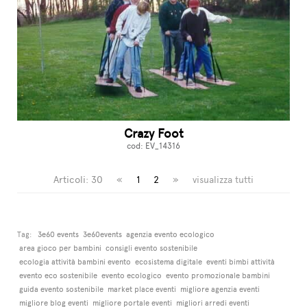
Crazy Foot
cod: EV_14316
Articoli: 30
«
1
2
»
visualizza tutti
Tag:
3e60 events
3e60events
agenzia evento ecologico
area gioco per bambini
consigli evento sostenibile
ecologia attività bambini evento
ecosistema digitale
eventi bimbi attività
evento eco sostenibile
evento ecologico
evento promozionale bambini
guida evento sostenibile
market place eventi
migliore agenzia eventi
migliore blog eventi
migliore portale eventi
migliori arredi eventi