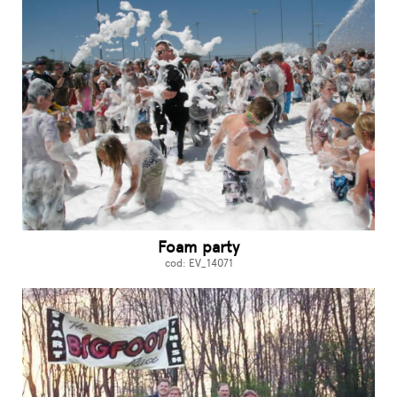
Foam party
cod: EV_14071