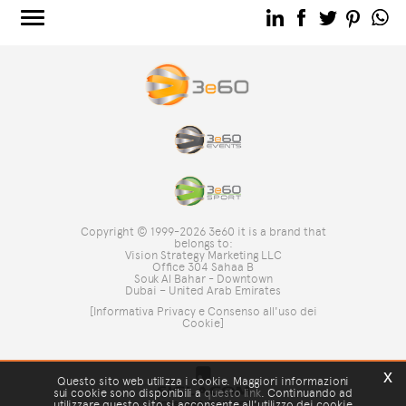
3e60.COM
3e60EVENTS
3e60SPORT
IL GRUPPO
TAG DIRECTORY
TOP RICERCHE
Copyright © 1999-2026 3e60 it is a brand that
SITE MAP
belongs to:
Vision Strategy Marketing LLC
Office 304 Sahaa B
Souk Al Bahar - Downtown
Dubai – United Arab Emirates
[Informativa Privacy e Consenso all'uso dei
Cookie]
x
Questo sito web utilizza i cookie. Maggiori informazioni
sui cookie sono disponibili a
questo link
. Continuando ad
utilizzare questo sito si acconsente all'utilizzo dei cookie