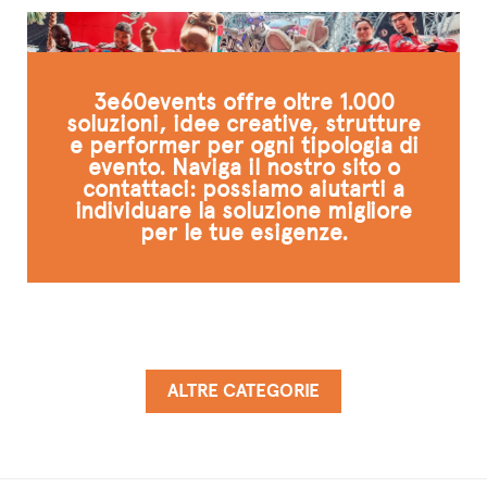
3e60events offre oltre 1.000
soluzioni, idee creative, strutture
e performer per ogni tipologia di
evento. Naviga il nostro sito o
contattaci: possiamo aiutarti a
individuare la soluzione migliore
per le tue esigenze.
ALTRE CATEGORIE