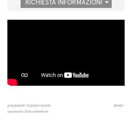
RICHIESTA INFORMAZIONI
precedente:
Toddlers-booth
Bimbi
successivo:
Kids-adventure