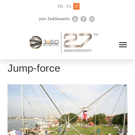
EN
ES
IT
join 3e60events
Jump-force
HOME
AZIENDA
SOLUZIONI
MEDIA
NEWSLETTER
CONTATTI