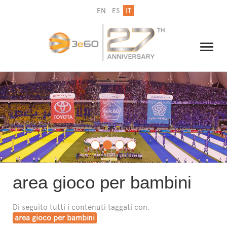
EN
ES
IT
IL GRUPPO
NEWSLETTER
CONTATTI
area gioco per bambini
Di seguito tutti i contenuti taggati con:
area gioco per bambini