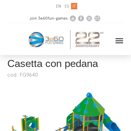
EN
ES
IT
join 3e60fun-games
Casetta con pedana
cod: FG9640