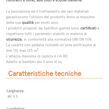
ristoranti e hotel, asili nido e scuole materne.
La lavorazione ed il trattamento dei vari materiali
garantiscono l’utilizzo del prodotto finito al massimo
della sua
qualità
per molti anni.
I prodotti proposti da 3e60fun-games sono
certificati
e
rispettano tutti i parametri stabiliti in materia di
sicurezza
, in conformità alla normativa UNI EN 1176.
La casetta con pedana richiede un'area antitrauma di
2
min 115 max 125 m
.
L'altezza massima di caduta è cm 80.
Adatto ai bambini dai 3 anni in su.
Caratteristiche tecniche
Larghezza:
Mt 9,5
Lunghezza: