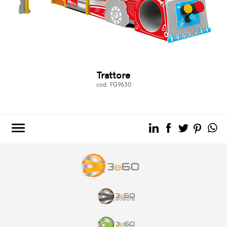
Trattore
cod: FG9630
3e60.COM
3e60EVENTS
3e60SPORT
IL GRUPPO
TAG DIRECTORY