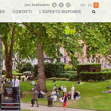
join 3e60events
EN
ES
IT
ER
CONTATTI
L'ESPERTO RISPONDE