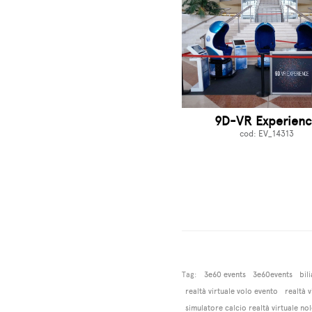
9D-VR Experien
cod: EV_14313
Tag:
3e60 events
3e60events
bil
realtà virtuale volo evento
realtà 
simulatore calcio realtà virtuale no