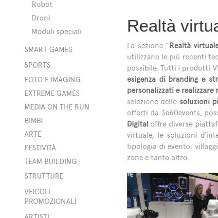
Robot
Droni
Realtà virtu
Moduli speciali
La sezione "
Realtà virtual
SMART GAMES
utilizzano le più recenti t
SPORTS
possibile. Tutti i prodotti
t
esigenza di branding e str
FOTO E IMAGING
personalizzati e realizzare
EXTREME GAMES
selezione delle
soluzioni p
MEDIA ON THE RUN
offerti da 3e60events, po
BIMBI
Digital
offre diverse piatta
ARTE
virtuale, le soluzioni d'i
tipologia di evento: villagg
FESTIVITÀ
zone e tanto altro.
TEAM BUILDING
STRUTTURE
bili
VEICOLI
PROMOZIONALI
ner
ARTISTI