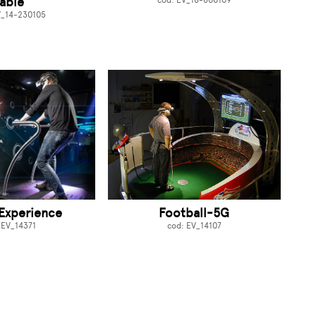
table
cod: EV_16-600109
V_14-230105
Experience
Football-5G
 EV_14371
cod: EV_14107