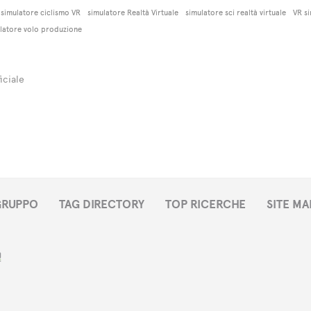
simulatore ciclismo VR
simulatore Realtà Virtuale
simulatore sci realtà virtuale
VR s
latore volo produzione
ficiale
 GRUPPO
TAG DIRECTORY
TOP RICERCHE
SITE MA