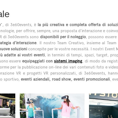
ale
e
", di 3e60events, è
la più creativa e completa offerta di soluz
ecnologie, per offrire, sempre, una proposta d'interazione e coinvo
 VR di 3e60events sono
disponibili per il noleggio
, possono essere
ategia d'interazione
. Il nostro Team Creativo, insieme al Team
 nuove soluzioni
concepite per le vostre necessità. I nostri Event 
iù adatte ai vostri eventi
, in termini di tempi, spazi, target, pro
ssono essere
equipaggiati con
sistemi imaging
, di modo da regist
forme per la pubblicazione on-line dei vari contenuti foto e video
nterazione VR e progetti VR personalizzati, di 3e60events, hann
io sportivo,
eventi aziendali, road show, eventi promozionali
, ev