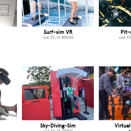
Surf-sim VR
Pit-
cod: EV_15-800102
cod: E
Sky-Diving-Sim
Virtua