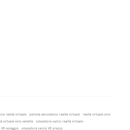
lcio realtà virtuale
pallone aerostatico realtà virtuale
realtà virtuale volo
tà virtuale volo vendita
simulatore calcio realtà virtuale
o VR noleggio
simulatore calcio VR prezzo