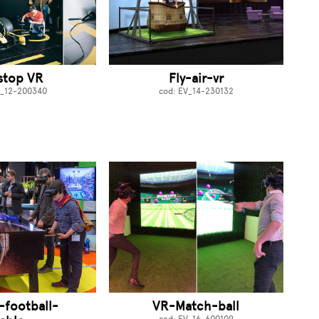
stop VR
Fly-air-vr
V_12-200340
cod: EV_14-230132
l-football-
VR-Match-ball