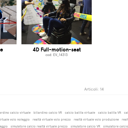
ce
4D Full-motion-seat
cod: EV_14313
Articoli: 14
iardino calcio virtuale
biliardino calcio VR
calcio balilla virtuale
calcio balilla VR
ca
virtuale volo noleggio
realtà virtuale volo prezzo
realtà virtuale volo produzione
real
leggio
simulatore calcio realtà virtuale prezzo
simulatore calcio VR
simulatore calci