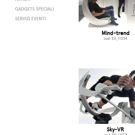
rge
GADGETS SPECIALI
to
o
SERVIZI EVENTI
i
Mind-trend
cod: EV_11334
i
ali
Sky-VR