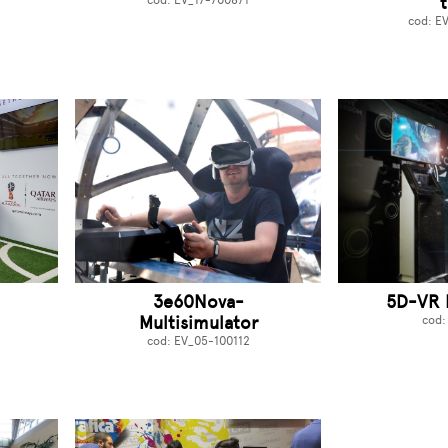
cod: EV_17-700871
cod: E
3e60Nova-
5D-VR 
Multisimulator
cod:
cod: EV_05-100112