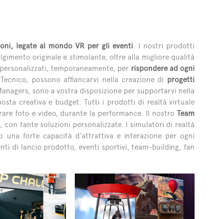
ioni, legate al mondo VR per gli eventi
. I nostri prodotti
lgimento originale e stimolante, oltre alla migliore qualità
 personalizzati, temporaneamente, per
rispondere ad ogni
 Tecnico, possono affiancarvi nella creazione di
progetti
Managers, sono a vostra disposizione per supportarvi nella
posta creativa e budget. Tutti i prodotti di realtà virtuale
rare foto e video, durante la performance. Il nostro
Team
, con tante soluzioni personalizzate. I simulatori di realtà
o una forte capacità d'attrattiva e interazione per ogni
enti di lancio prodotto, eventi sportivi, team-building, fan