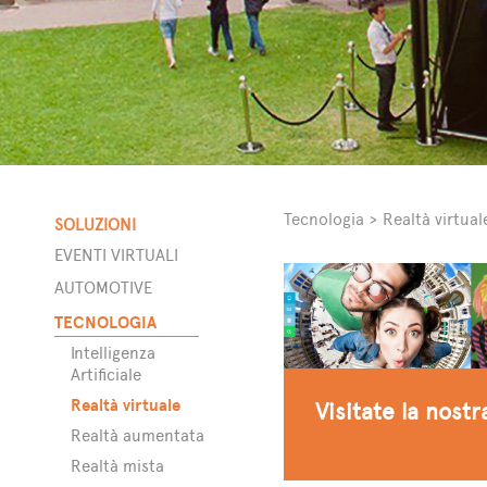
Tecnologia
>
Realtà virtual
SOLUZIONI
EVENTI VIRTUALI
AUTOMOTIVE
a
TECNOLOGIA
Intelligenza
Artificiale
Realtà virtuale
Visitate la nost
Realtà aumentata
Realtà mista