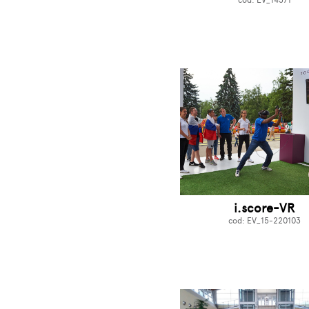
cod: EV_14371
i.score-VR
cod: EV_15-220103