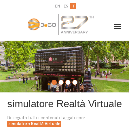
EN
ES
IT
IL GRUPPO
NEWSLETTER
CONTATTI
simulatore Realtà Virtuale
Di seguito tutti i contenuti taggati con:
simulatore Realtà Virtuale