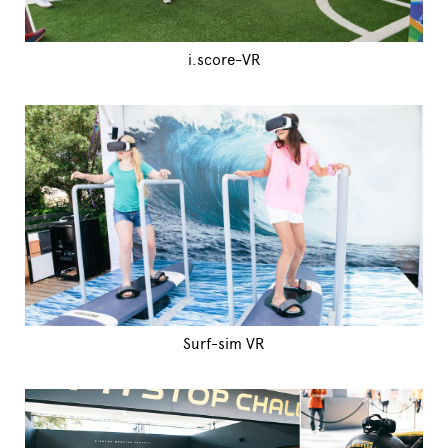
i.score-VR
Surf-sim VR