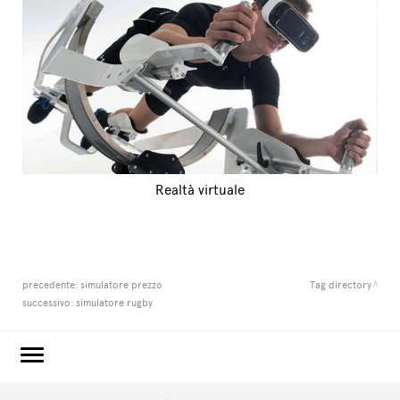
Realtà virtuale
precedente:
simulatore prezzo
Tag directory
successivo:
simulatore rugby
3e60.COM