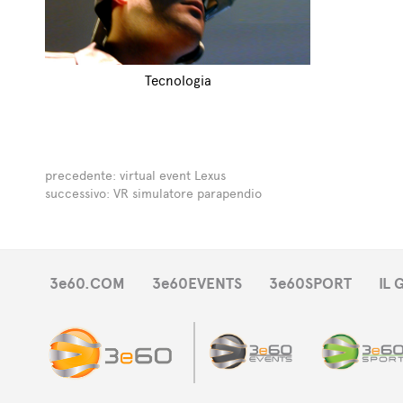
Tecnologia
precedente:
virtual event Lexus
successivo:
VR simulatore parapendio
3e60.COM
3e60EVENTS
3e60SPORT
IL