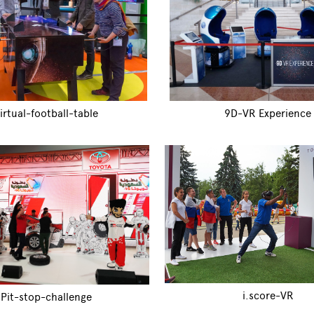
irtual-football-table
9D-VR Experience
i.score-VR
Pit-stop-challenge