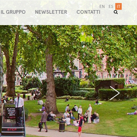
EN
ES
IT
IL GRUPPO
NEWSLETTER
CONTATTI
›