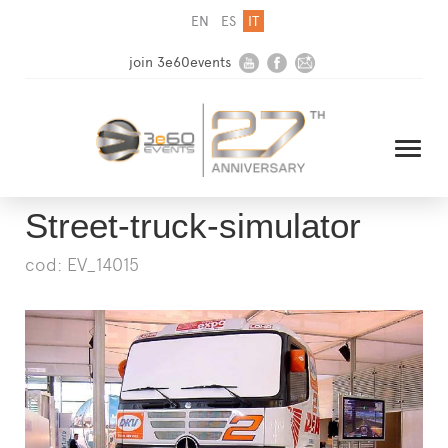
EN
ES
IT
join 3e60events
Street-truck-simulator
cod: EV_14015
HOME
AZIENDA
SOLUZIONI
MEDIA
NEWSLETTER
CONTATTI