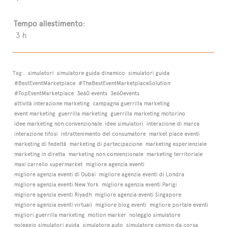
Tempo allestimento:
3 h
Tag:
simulatori
simulatore guida dinamico
simulatori guida
#BestEventMarketplace
#TheBestEventMarketplaceSolution
#TopEventMarketplace
3e60 events
3e60events
attività interazione marketing
campagna guerrilla marketing
event marketing
guerrilla marketing
guerrilla marketing motorino
idee marketing non convenzionale
idee simulatori
interazione di marca
interazione tifosi
intrattenimento del consumatore
market place eventi
marketing di fedeltà
marketing di partecipazione
marketing esperienziale
marketing in diretta
marketing non convenzionale
marketing territoriale
maxi carrello supermarket
migliore agenzia eventi
migliore agenzia eventi di Dubai
migliore agenzia eventi di Londra
migliore agenzia eventi New York
migliore agenzia eventi Parigi
migliore agenzia eventi Riyadh
migliore agenzia eventi Singapore
migliore agenzia eventi virtuali
migliore blog eventi
migliore portale eventi
migliori guerrilla marketing
motion marker
noleggio simulatore
noleggio simulatori guida
simulatore auto
simulatore camion da corsa