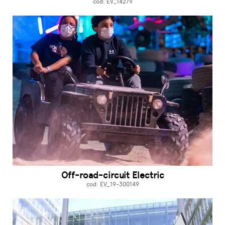
cod: EV_14279
Off-road-circuit Electric
cod: EV_19-300149