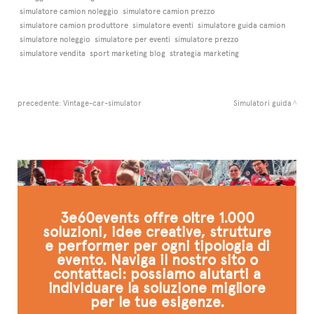
simulatore camion noleggio
simulatore camion prezzo
simulatore camion produttore
simulatore eventi
simulatore guida camion
simulatore noleggio
simulatore per eventi
simulatore prezzo
simulatore vendita
sport marketing blog
strategia marketing
precedente:
Vintage-car-simulator
Simulatori guida
3e60events offre oltre 1.000
soluzioni, idee creative, strutture
e performer per ogni tipologia di
evento. Naviga il nostro sito o
contattaci: possiamo aiutarti a
individuare la soluzione migliore
per le tue esigenze.