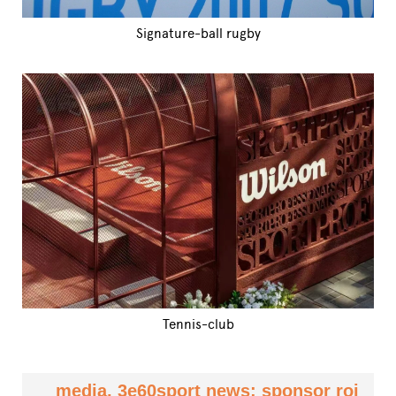
Signature-ball rugby
Tennis-club
media, 3e60sport news: sponsor roi