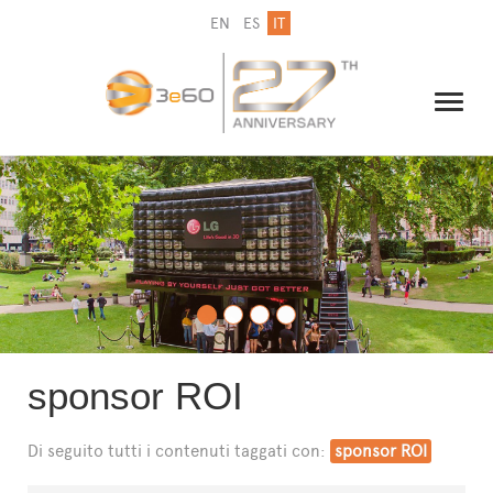
EN
ES
IT
IL GRUPPO
NEWSLETTER
CONTATTI
sponsor ROI
Di seguito tutti i contenuti taggati con:
sponsor ROI