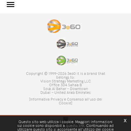
3e60.COM
3e60EVENTS
3e60SPORT
IL GRUPPO
TAG DIRECTORY
TOP RICERCHE
Copyright © 1999-2026 3e60 it is a brand that
SITE MAP
belongs to:
Vision Strategy Marketing LLC
Office 304 Sahaa B
Souk Al Bahar - Downtown
Dubai – United Arab Emirates
[Informativa Privacy e Consenso all'uso dei
Cookie]
x
Questo sito web utilizza i cookie. Maggiori informazioni
sui cookie sono disponibili a
questo link
. Continuando ad
utilizzare questo sito si acconsente all'utilizzo dei cookie