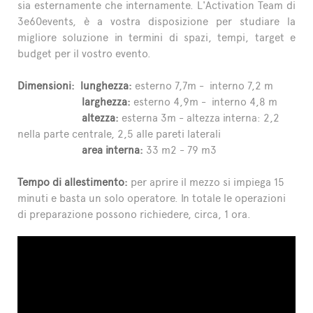
sia esternamente che internamente. L'Activation Team di
3e60events, è a vostra disposizione per studiare la
migliore soluzione in termini di spazi, tempi, target e
budget per il vostro evento.
Dimensioni: lunghezza:
esterno 7,7m - interno 7,2 m
larghezza:
esterno 4,9m - interno 4,8 m
altezza:
esterna 3m - altezza interna: 2,2
nella parte centrale, 2,5 alle pareti laterali
area interna:
33 m2 - 79 m3
Tempo di allestimento:
per aprire il mezzo si impiega 15
minuti e basta un solo operatore. In totale le operazioni
di preparazione possono richiedere, circa, 1 ora.