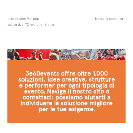
precedente:
Mo-pop
Moduli e container
successivo:
T3-evolution trailer
3e60events offre oltre 1.000
soluzioni, idee creative, strutture
e performer per ogni tipologia di
evento. Naviga il nostro sito o
contattaci: possiamo aiutarti a
individuare la soluzione migliore
per le tue esigenze.