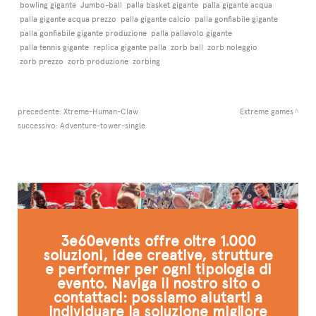
bowling gigante
Jumbo-ball
palla basket gigante
palla gigante acqua
palla gigante acqua prezzo
palla gigante calcio
palla gonfiabile gigante
palla gonfiabile gigante produzione
palla pallavolo gigante
palla tennis gigante
replica gigante palla
zorb ball
zorb noleggio
zorb prezzo
zorb produzione
zorbing
precedente:
Xtreme-Human-Claw
Extreme games
successivo:
Adventure-tower-single
3e60events offre oltre 1.000
soluzioni, idee creative, strutture
e performer per ogni tipologia di
evento. Naviga il nostro sito o
contattaci: possiamo aiutarti a
individuare la soluzione migliore