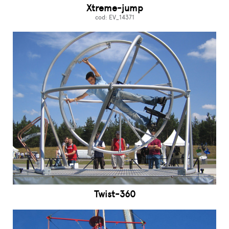
Xtreme-jump
cod: EV_14371
Twist-360