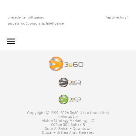
precedente:
soft games
Tag directory
successivo:
Sponsorship Intelligence
3e60.COM
3e60EVENTS
3e60SPORT
IL GRUPPO
TAG DIRECTORY
TOP RICERCHE
Copyright © 1999-2026 3e60 it is a brand that
SITE MAP
belongs to:
Vision Strategy Marketing LLC
Office 304 Sahaa B
Souk Al Bahar - Downtown
Dubai – United Arab Emirates