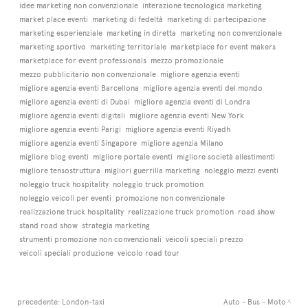
idee marketing non convenzionale
interazione tecnologica marketing
market place eventi
marketing di fedeltà
marketing di partecipazione
marketing esperienziale
marketing in diretta
marketing non convenzionale
marketing sportivo
marketing territoriale
marketplace for event makers
marketplace for event professionals
mezzo promozionale
mezzo pubblicitario non convenzionale
migliore agenzia eventi
migliore agenzia eventi Barcellona
migliore agenzia eventi del mondo
migliore agenzia eventi di Dubai
migliore agenzia eventi di Londra
migliore agenzia eventi digitali
migliore agenzia eventi New York
migliore agenzia eventi Parigi
migliore agenzia eventi Riyadh
migliore agenzia eventi Singapore
migliore agenzia Milano
migliore blog eventi
migliore portale eventi
migliore società allestimenti
migliore tensostruttura
migliori guerrilla marketing
noleggio mezzi eventi
noleggio truck hospitality
noleggio truck promotion
noleggio veicoli per eventi
promozione non convenzionale
realizzazione truck hospitality
realizzazione truck promotion
road show
stand road show
strategia marketing
strumenti promozione non convenzionali
veicoli speciali prezzo
veicoli speciali produzione
veicolo road tour
precedente:
London-taxi
Auto - Bus - Moto