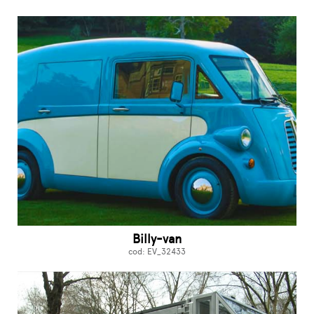
Billy-van
cod: EV_32433