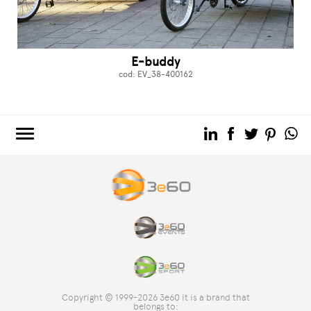
E-buddy
cod: EV_38-400162
3e60.COM
3e60EVENTS
3e60SPORT
IL GRUPPO
TAG DIRECTORY
TOP RICERCHE
Copyright © 1999-2026 3e60 it is a brand that
SITE MAP
belongs to: