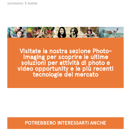
successivo:
E-buddy
Visitate la nostra sezione Photo-
imaging per scoprire le ultime
soluzioni per attività di photo e
video opportunity e le più recenti
tecnologie del mercato
POTREBBERO INTERESSARTI ANCHE