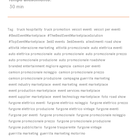
30 min
Tag:
truck hospitality
truck promotion
veicoli eventi
veicoli per eventi
#BestEventMarketplace
#TheBestEventMarketplaceSolution
#TopEventMarketplace
3e60 events
3e60events
allestimenti road show
attività interazione marketing
attività promozionale
auto elettrica eventi
auto elettrica promozionale
auto promozionale
auto promozionale prezzo
auto promozionale produzione
auto promozionale roadshow
branded entertainment migliore agenzia
camion per eventi
camion promozionale noleggio
camion promozionale prezzo
camion promozionale produzione
campagna guerrilla marketing
event industry marketplace
event marketing
event marketplace
event production marketplace
event services marketplace
event supplier marketplace
event technology marketplace
foto road show
furgone elettrico eventi
furgone elettrico noleggio
furgone elettrico prezzo
furgone elettrico produzione
furgone elettrico vintage
furgone eventi
Furgone per eventi
furgone promozionale
furgone promozionale noleggio
furgone promozionale prezzo
furgone promozionale produzione
furgone pubblicitario
furgone trasparente
furgone vintage
guerrilla marketing
guerrilla marketing motorino