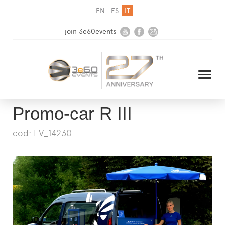
EN
ES
IT
join 3e60events
Promo-car R III
cod: EV_14230
HOME
AZIENDA
SOLUZIONI
MEDIA
NEWSLETTER
CONTATTI