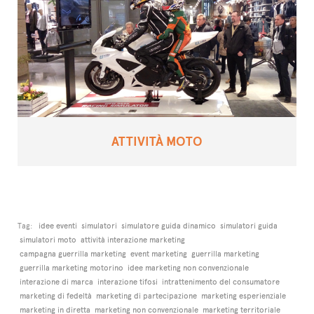
ATTIVITÀ MOTO
Tag:
idee eventi
simulatori
simulatore guida dinamico
simulatori guida
simulatori moto
attività interazione marketing
campagna guerrilla marketing
event marketing
guerrilla marketing
guerrilla marketing motorino
idee marketing non convenzionale
interazione di marca
interazione tifosi
intrattenimento del consumatore
marketing di fedeltà
marketing di partecipazione
marketing esperienziale
marketing in diretta
marketing non convenzionale
marketing territoriale