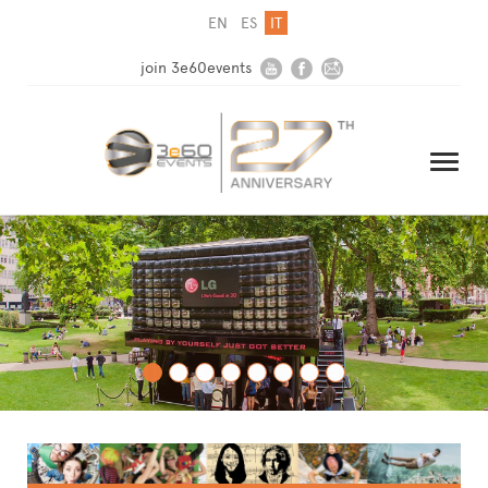
EN
ES
IT
join 3e60events
HOME
AZIENDA
SOLUZIONI
MEDIA
NEWSLETTER
CONTATTI