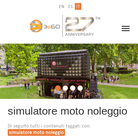
EN
ES
IT
IL GRUPPO
NEWSLETTER
CONTATTI
simulatore moto noleggio
Di seguito tutti i contenuti taggati con:
simulatore moto noleggio