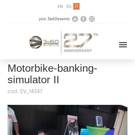
EN
ES
IT
join 3e60events
Motorbike-banking-
simulator II
HOME
cod: EV_14347
AZIENDA
SOLUZIONI
MEDIA
NEWSLETTER
CONTATTI