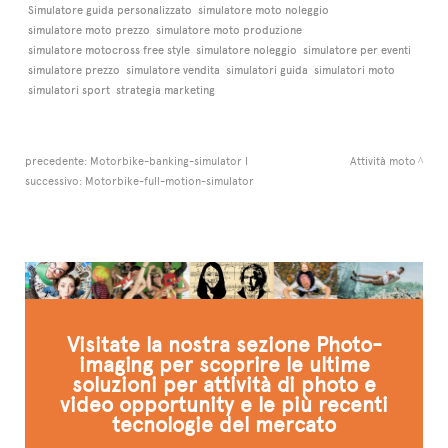
Simulatore guida personalizzato
simulatore moto noleggio
simulatore moto prezzo
simulatore moto produzione
simulatore motocross free style
simulatore noleggio
simulatore per eventi
simulatore prezzo
simulatore vendita
simulatori guida
simulatori moto
simulatori sport
strategia marketing
precedente:
Motorbike-banking-simulator I
Attività moto
successivo:
Motorbike-full-motion-simulator
Visitate la nostra sezione Photo-
imaging per scoprire le ultime
soluzioni per attività di photo e
video opportunity e le più recenti
tecnologie del mercato