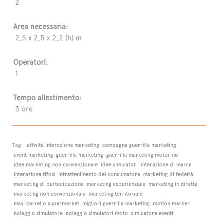
2
Area necessaria:
2,5 x 2,5 x 2,2 (h) m
Operatori:
1
Tempo allestimento:
3 ore
Tag:
attività interazione marketing
campagna guerrilla marketing
event marketing
guerrilla marketing
guerrilla marketing motorino
idee marketing non convenzionale
idee simulatori
interazione di marca
interazione tifosi
intrattenimento del consumatore
marketing di fedeltà
marketing di partecipazione
marketing esperienziale
marketing in diretta
marketing non convenzionale
marketing territoriale
maxi carrello supermarket
migliori guerrilla marketing
motion marker
noleggio simulatore
noleggio simulatori moto
simulatore eventi