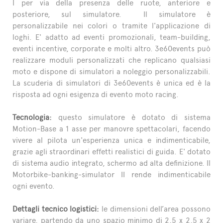
I per via della presenza delle ruote, anteriore e
posteriore, sul simulatore. Il simulatore è
personalizzabile nei colori o tramite l'applicazione di
loghi. E' adatto ad eventi promozionali, team-building,
eventi incentive, corporate e molti altro. 3e60events può
realizzare moduli personalizzati che replicano qualsiasi
moto e dispone di simulatori a noleggio personalizzabili.
La scuderia di simulatori di 3e60events è unica ed è la
risposta ad ogni esigenza di evento moto racing.
Tecnologia:
questo simulatore è dotato di sistema
Motion-Base a 1 asse per manovre spettacolari, facendo
vivere al pilota un'esperienza unica e indimenticabile,
grazie agli straordinari effetti realistici di guida. E' dotato
di sistema audio integrato, schermo ad alta definizione. Il
Motorbike-banking-simulator II rende indimenticabile
ogni evento.
Dettagli tecnico logistici:
le dimensioni dell’area possono
variare, partendo da uno spazio minimo di 2,5 x 2,5 x 2