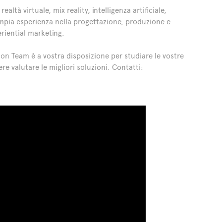
tà virtuale, mix reality, intelligenza artificiale,
ampia esperienza nella progettazione, produzione e
eriential marketing.
ion Team è a vostra disposizione per studiare le vostre
e valutare le migliori soluzioni. Contatti: