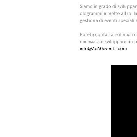
Siamo in grado di sviluppare
ologrammi e molto altro. I
gestione di eventi speciali
Potete contattare il nostro
necessità e sviluppare un p
info@3e60events.com