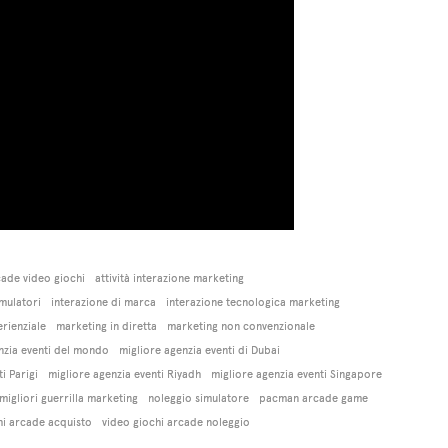
ade video giochi
attività interazione marketing
imulatori
interazione di marca
interazione tecnologica marketing
rienziale
marketing in diretta
marketing non convenzionale
nzia eventi del mondo
migliore agenzia eventi di Dubai
i Parigi
migliore agenzia eventi Riyadh
migliore agenzia eventi Singapore
migliori guerrilla marketing
noleggio simulatore
pacman arcade game
hi arcade acquisto
video giochi arcade noleggio