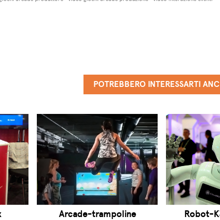
POTREBBERO INTERESSARTI AN
x
Arcade-trampoline
Robot-K3