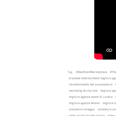
Tag:
#BestEventMarketplace
#The
branded entertainment migliore ag
intrattenimento del consumatore
marketing territoriale
migliore age
migliore agenzia eventi di Londra
migliore agenzia Milano
migliore b
simulatore noleggio
simulatore pe
video giochi arcade prezzo
video 