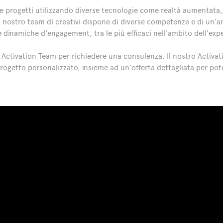
 progetti utilizzando diverse tecnologie come realtà aumentata, real
n nostro team di creativi dispone di diverse competenze e di un'
 e dinamiche d'engagement, tra le più efficaci nell'ambito dell'exp
 Activation Team per richiedere una consulenza. Il nostro Activat
rogetto personalizzato, insieme ad un'offerta dettagliata per poter