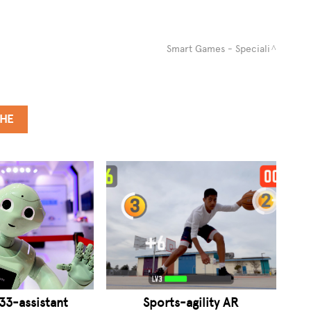
Smart Games - Speciali
CHE
3-assistant
Sports-agility AR