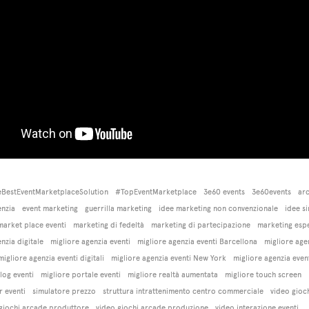
BestEventMarketplaceSolution
#TopEventMarketplace
3e60 events
3e60events
arc
enzia
event marketing
guerrilla marketing
idee marketing non convenzionale
idee s
market place eventi
marketing di fedeltà
marketing di partecipazione
marketing espe
nzia digitale
migliore agenzia eventi
migliore agenzia eventi Barcellona
migliore age
migliore agenzia eventi digitali
migliore agenzia eventi New York
migliore agenzia event
log eventi
migliore portale eventi
migliore realtà aumentata
migliore touch screen
r eventi
simulatore prezzo
struttura intrattenimento centro commerciale
video gioc
giochi arcade produttore
video giochi arcade produzione
video interazione eventi