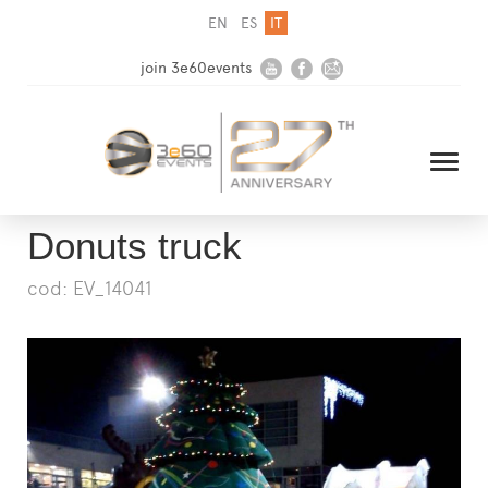
EN
ES
IT
join 3e60events
Donuts truck
cod: EV_14041
HOME
AZIENDA
SOLUZIONI
MEDIA
NEWSLETTER
CONTATTI