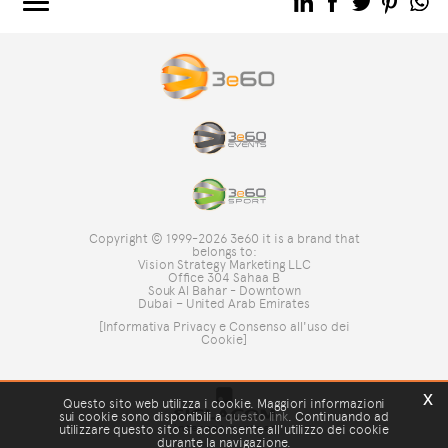
3e60.COM
3e60EVENTS
3e60SPORT
IL GRUPPO
TAG DIRECTORY
TOP RICERCHE
Copyright © 1999-2026 3e60 it is a brand that
SITE MAP
belongs to:
Vision Strategy Marketing LLC
Office 304 Sahaa B
Souk Al Bahar - Downtown
Dubai – United Arab Emirates
[Informativa Privacy e Consenso all'uso dei
Cookie]
x
Questo sito web utilizza i cookie. Maggiori informazioni
sui cookie sono disponibili a
questo link
. Continuando ad
utilizzare questo sito si acconsente all'utilizzo dei cookie
durante la navigazione.