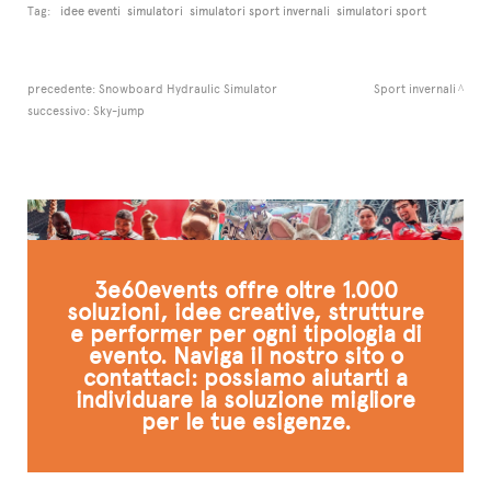
Tag:
idee eventi
simulatori
simulatori sport invernali
simulatori sport
precedente:
Snowboard Hydraulic Simulator
Sport invernali
successivo:
Sky-jump
3e60events offre oltre 1.000
soluzioni, idee creative, strutture
e performer per ogni tipologia di
evento. Naviga il nostro sito o
contattaci: possiamo aiutarti a
individuare la soluzione migliore
per le tue esigenze.