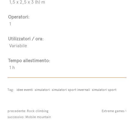
1,5 x 2,5 x 3 (h) m
Operatori:
1
Utilizzatori / ora:
Variabile
Tempo allestimento:
1 h
Tag:
idee eventi
simulatori
simulatori sport invernali
simulatori sport
precedente:
Rock climbing
Extreme games
successivo:
Mobile mountain