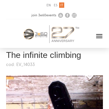
EN
ES
IT
join 3e60events
The infinite climbing
cod: EV_14033
HOME
AZIENDA
SOLUZIONI
MEDIA
NEWSLETTER
CONTATTI