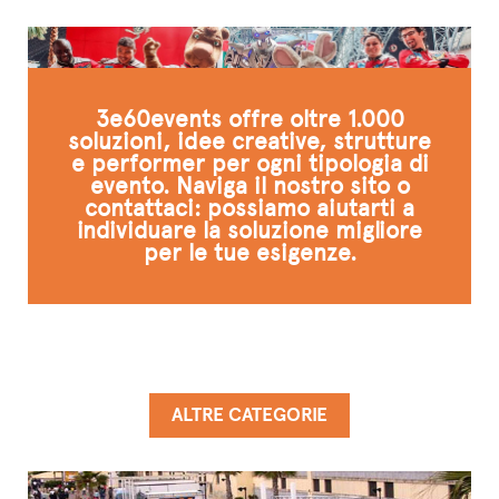
3e60events offre oltre 1.000
soluzioni, idee creative, strutture
e performer per ogni tipologia di
evento. Naviga il nostro sito o
contattaci: possiamo aiutarti a
individuare la soluzione migliore
per le tue esigenze.
ALTRE CATEGORIE