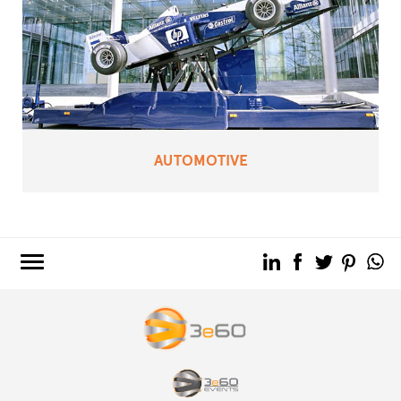
AUTOMOTIVE
3e60.COM
3e60EVENTS
3e60SPORT
IL GRUPPO