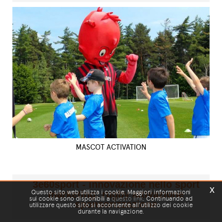
MASCOT ACTIVATION
3e60sport - innovazione nello sport
x
Questo sito web utilizza i cookie. Maggiori informazioni
marketing: rugby attivazione
sui cookie sono disponibili a
questo link
. Continuando ad
sponsorizzazione
utilizzare questo sito si acconsente all'utilizzo dei cookie
durante la navigazione.