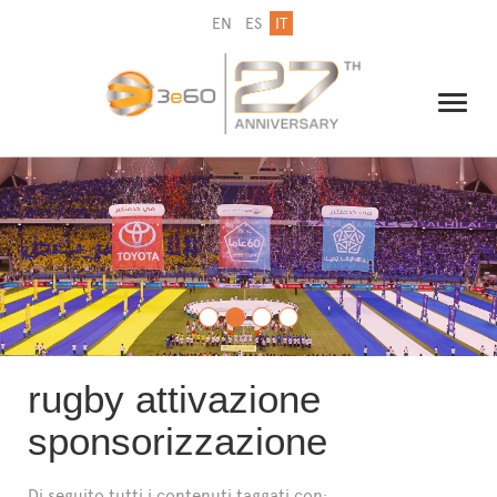
EN
ES
IT
IL GRUPPO
NEWSLETTER
CONTATTI
rugby attivazione
sponsorizzazione
Di seguito tutti i contenuti taggati con: