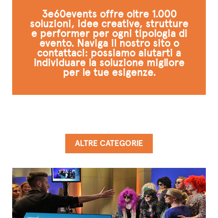
3e60events offre oltre 1.000
soluzioni, idee creative, strutture
e performer per ogni tipologia di
evento. Naviga il nostro sito o
contattaci: possiamo aiutarti a
individuare la soluzione migliore
per le tue esigenze.
ALTRE CATEGORIE