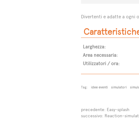
Divertenti e adatte a ogni 
Caratteristich
i
Larghezza:
Area necessaria:
Utilizzatori / ora:
Tag:
idee eventi
simulatori
simul
ali
precedente:
Easy-splash
successivo:
Reaction-simulat