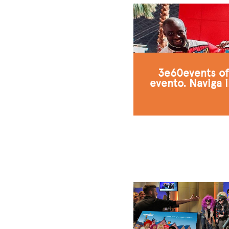
3e60events off
evento. Naviga i