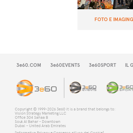
FOTO E IMAGIN
3e60.COM
3e60EVENTS
3e60SPORT
IL
Copyright © 1999-2026 3e60 it is a brand that belongs to:
Vision Strategy Marketing LLC
Office 304 Sahaa B
Souk Al Bahar - Downtown
Dubai – United Arab Emirates
[Informativa Privacy e Consenso all'uso dei Cookie]