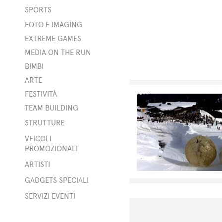
SPORTS
t
FOTO E IMAGING
EXTREME GAMES
MEDIA ON THE RUN
BIMBI
ARTE
FESTIVITÀ
TEAM BUILDING
STRUTTURE
bili
VEICOLI
PROMOZIONALI
ner
ARTISTI
rge
GADGETS SPECIALI
to
o
SERVIZI EVENTI
i