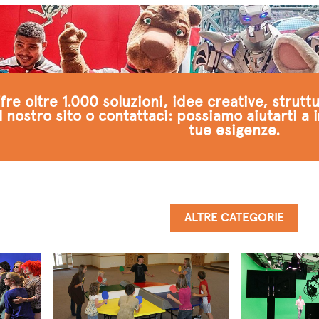
re oltre 1.000 soluzioni, idee creative, strutt
l nostro sito o contattaci: possiamo aiutarti a 
tue esigenze.
ALTRE CATEGORIE