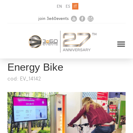
EN
ES
IT
join 3e60events
Energy Bike
cod: EV_14142
HOME
AZIENDA
SOLUZIONI
MEDIA
NEWSLETTER
CONTATTI