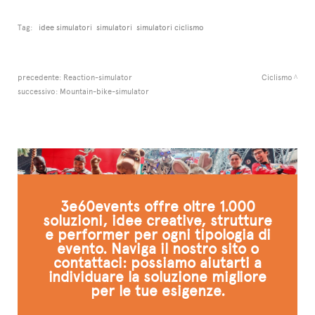
Tag:
idee simulatori
simulatori
simulatori ciclismo
precedente:
Reaction-simulator
Ciclismo
successivo:
Mountain-bike-simulator
3e60events offre oltre 1.000
soluzioni, idee creative, strutture
e performer per ogni tipologia di
evento. Naviga il nostro sito o
contattaci: possiamo aiutarti a
individuare la soluzione migliore
per le tue esigenze.