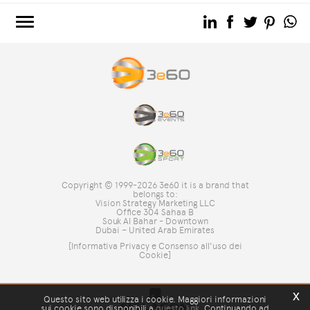
3e60.COM
3e60EVENTS
3e60SPORT
IL GRUPPO
TAG DIRECTORY
TOP RICERCHE
Copyright © 1999-2026 3e60 it is a brand that
SITE MAP
belongs to:
Vision Strategy Marketing LLC
Office 304 Sahaa B
Souk Al Bahar - Downtown
Dubai – United Arab Emirates
[Informativa Privacy e Consenso all'uso dei
Cookie]
x
Questo sito web utilizza i cookie. Maggiori informazioni
sui cookie sono disponibili a
questo link
. Continuando ad