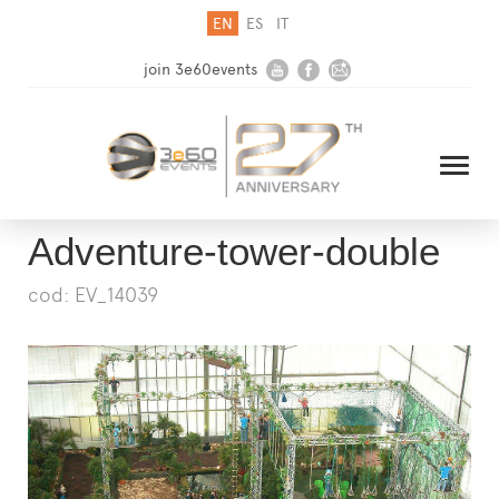
EN
ES
IT
join 3e60events
Adventure-tower-double
cod: EV_14039
HOME
COMPANY
SOLUTIONS
MEDIA
NEWSLETTER
CONTACT US