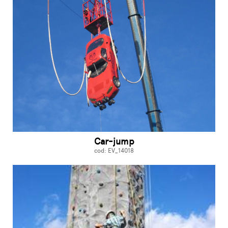
Car-jump
cod: EV_14018