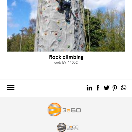
Rock climbing
cod: EV_14032
3e60.COM
3e60EVENTS
3e60SPORT
THE GROUP