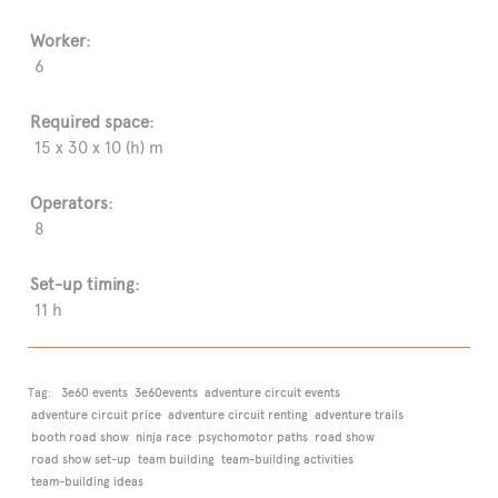
Worker:
6
Required space:
15 x 30 x 10 (h) m
Operators:
8
Set-up timing:
11 h
Tag:
3e60 events
3e60events
adventure circuit events
adventure circuit price
adventure circuit renting
adventure trails
booth road show
ninja race
psychomotor paths
road show
road show set-up
team building
team-building activities
team-building ideas