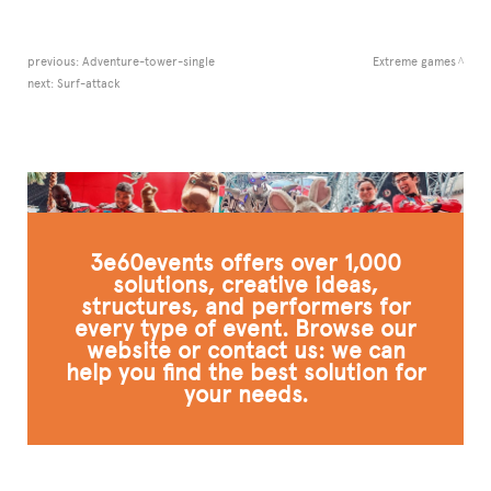
previous:
Adventure-tower-single
Extreme games
next:
Surf-attack
3e60events offers over 1,000
solutions, creative ideas,
structures, and performers for
every type of event. Browse our
website or contact us: we can
help you find the best solution for
your needs.