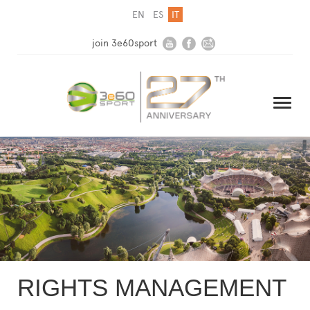
EN
ES
IT
join 3e60sport
HOME
AZIENDA
SOLUZIONI
MEDIA
RIGHTS MANAGEMENT
NEWSLETTER
CONTATTI