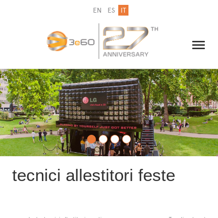
EN
ES
IT
IL GRUPPO
NEWSLETTER
CONTATTI
tecnici allestitori feste