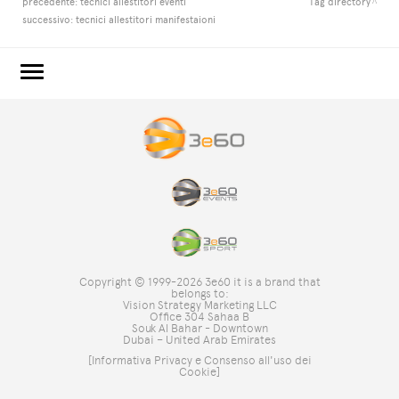
precedente:
tecnici allestitori eventi
Tag directory
successivo:
tecnici allestitori manifestaioni
3e60.COM
3e60EVENTS
3e60SPORT
IL GRUPPO
TAG DIRECTORY
TOP RICERCHE
Copyright © 1999-2026 3e60 it is a brand that
SITE MAP
belongs to:
Vision Strategy Marketing LLC
Office 304 Sahaa B
Souk Al Bahar - Downtown
Dubai – United Arab Emirates
[Informativa Privacy e Consenso all'uso dei
Cookie]