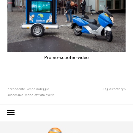
Promo-scooter-video
precedente:
vespa noleggio
Tag directory
successivo:
video attività eventi
3e60.COM