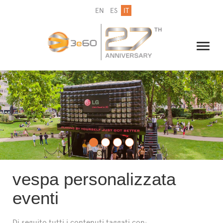
EN
ES
IT
IL GRUPPO
NEWSLETTER
CONTATTI
vespa personalizzata
eventi
Di seguito tutti i contenuti taggati con: