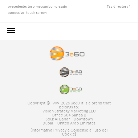
precedente:
toro meccanico noleggio
Tag directory
successivo:
touch screen
3e60.COM
3e60EVENTS
3e60SPORT
IL GRUPPO
TAG DIRECTORY
TOP RICERCHE
Copyright © 1999-2026 3e60 it is a brand that
SITE MAP
belongs to:
Vision Strategy Marketing LLC
Office 304 Sahaa B
Souk Al Bahar - Downtown
Dubai – United Arab Emirates
[Informativa Privacy e Consenso all'uso dei
Cookie]