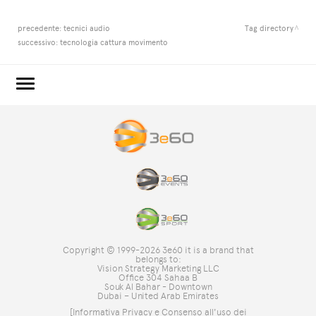
precedente:
tecnici audio
Tag directory
successivo:
tecnologia cattura movimento
3e60.COM
3e60EVENTS
3e60SPORT
IL GRUPPO
TAG DIRECTORY
TOP RICERCHE
Copyright © 1999-2026 3e60 it is a brand that
SITE MAP
belongs to:
Vision Strategy Marketing LLC
Office 304 Sahaa B
Souk Al Bahar - Downtown
Dubai – United Arab Emirates
[Informativa Privacy e Consenso all'uso dei