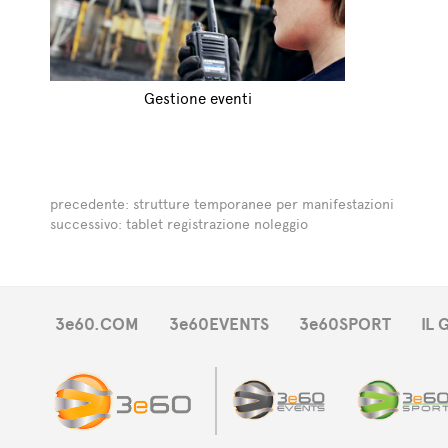
Gestione eventi
precedente:
strutture temporanee per manifestazioni
successivo:
tablet registrazione noleggio
3e60.COM
3e60EVENTS
3e60SPORT
IL