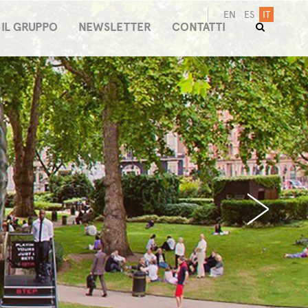
EN
ES
IT
IL GRUPPO
NEWSLETTER
CONTATTI
›