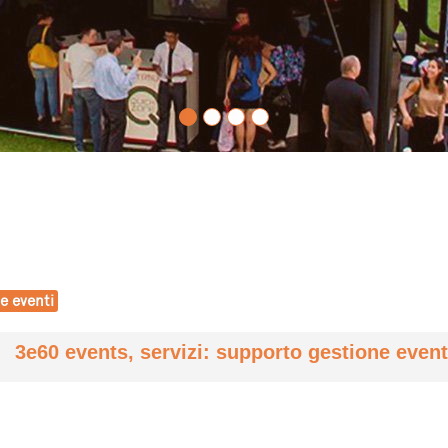
e eventi
3e60 events, servizi: supporto gestione event