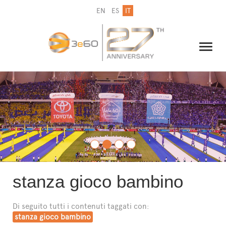
EN
ES
IT
IL GRUPPO
NEWSLETTER
CONTATTI
stanza gioco bambino
Di seguito tutti i contenuti taggati con:
stanza gioco bambino