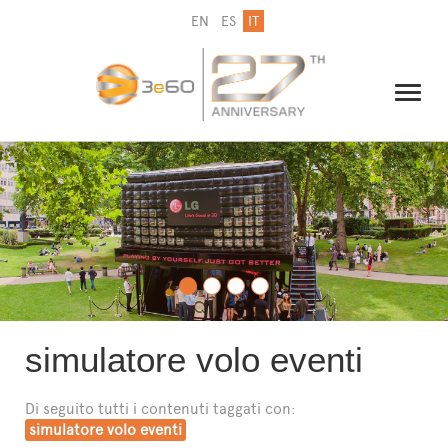
EN
ES
IT
IL GRUPPO
NEWSLETTER
CONTATTI
simulatore volo eventi
Di seguito tutti i contenuti taggati con:
simulatore volo eventi