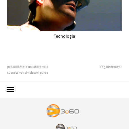
Tecnologia
precedente:
simulatore volo
Tag directory
successivo:
simulatori guida
3e60.COM
3e60EVENTS
3e60SPORT