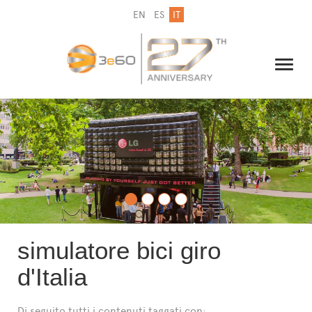
EN
ES
IT
IL GRUPPO
NEWSLETTER
CONTATTI
simulatore bici giro
d'Italia
Di seguito tutti i contenuti taggati con: