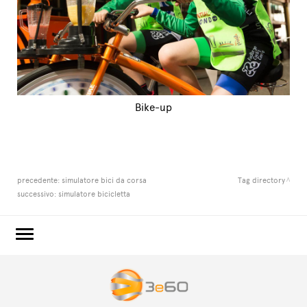
Bike-up
precedente:
simulatore bici da corsa
Tag directory
successivo:
simulatore bicicletta
3e60.COM
3e60EVENTS